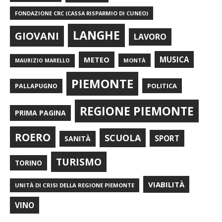
FONDAZIONE CRC (CASSA RISPARMIO DI CUNEO)
LANGHE
GIOVANI
LAVORO
METEO
MUSICA
MONTÀ
MAURIZIO MARELLO
PIEMONTE
POLITICA
PALLAPUGNO
REGIONE PIEMONTE
PRIMA PAGINA
ROERO
SCUOLA
SPORT
SANITÀ
TURISMO
TORINO
VIABILITÀ
UNITÀ DI CRISI DELLA REGIONE PIEMONTE
VINO