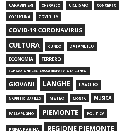
CARABINIERI
CICLISMO
CHERASCO
CONCERTO
COPERTINA
COVID-19
COVID-19 CORONAVIRUS
CULTURA
CUNEO
DATAMETEO
FERRERO
ECONOMIA
FONDAZIONE CRC (CASSA RISPARMIO DI CUNEO)
LANGHE
GIOVANI
LAVORO
METEO
MUSICA
MONTÀ
MAURIZIO MARELLO
PIEMONTE
POLITICA
PALLAPUGNO
REGIONE PIEMONTE
PRIMA PAGINA