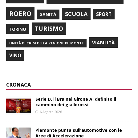
ROERO
SCUOLA
SPORT
SANITÀ
TURISMO
TORINO
VIABILITÀ
UNITÀ DI CRISI DELLA REGIONE PIEMONTE
VINO
CRONACA
Serie D, il Bra nel Girone A: definito il
cammino dei giallorossi
6 Agosto 2026
Piemonte punta sull’automotive con le
Aree di Accelerazione