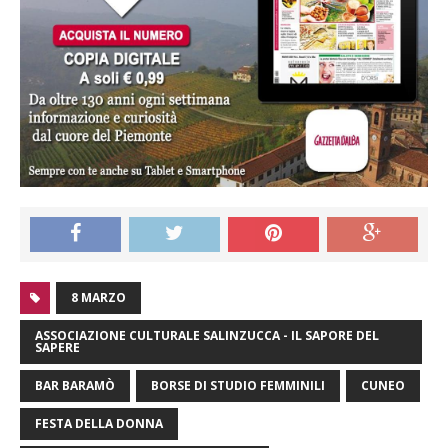
8 MARZO
ASSOCIAZIONE CULTURALE SALINZUCCA - IL SAPORE DEL
SAPERE
BAR BARAMÒ
BORSE DI STUDIO FEMMINILI
CUNEO
FESTA DELLA DONNA