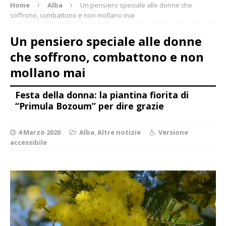
Home
Alba
Un pensiero speciale alle donne che
soffrono, combattono e non mollano mai
Un pensiero speciale alle donne
che soffrono, combattono e non
mollano mai
Festa della donna: la piantina fiorita di
“Primula Bozoum” per dire grazie
4 Marzo 2020
Alba
,
Altre notizie
Versione
accessibile