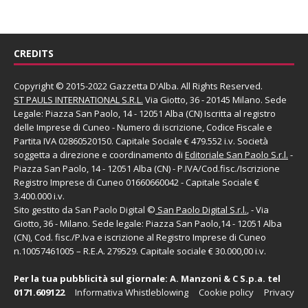
CREDITS
Copyright © 2015-2022 Gazzetta D'Alba. All Rights Reserved.
ST PAULS INTERNATIONAL S.R.L.
Via Giotto, 36 - 20145 Milano. Sede
Legale: Piazza San Paolo, 14 - 12051 Alba (CN) Iscritta al registro
delle Imprese di Cuneo - Numero di iscrizione, Codice Fiscale e
Partita IVA 02860520150. Capitale Sociale € 479.552 i.v. Società
soggetta a direzione e coordinamento di
Editoriale San Paolo
S.r.l.
-
Piazza San Paolo, 14 - 12051 Alba (CN) - P.IVA/Cod.fisc./Iscrizione
Registro Imprese di Cuneo 01660660042 - Capitale Sociale €
3.400.000 i.v.
Sito gestito da
San Paolo Digital
©
San Paolo Digital S.r.l.
, - Via
Giotto, 36 - Milano. Sede legale: Piazza San Paolo,14 - 12051 Alba
(CN), Cod. fisc./P.Iva e iscrizione al Registro Imprese di Cuneo
n.10057461005 – R.E.A. 279529. Capitale sociale € 30.000,00 i.v.
Per la tua pubblicità sul giornale:
A. Manzoni & C S.p.a.
tel
0171.609122
Informativa Whistleblowing
Cookie policy
Privacy