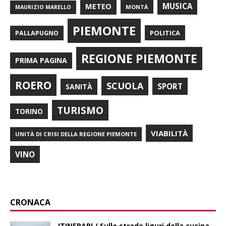
METEO
MUSICA
MONTÀ
MAURIZIO MARELLO
PIEMONTE
POLITICA
PALLAPUGNO
REGIONE PIEMONTE
PRIMA PAGINA
ROERO
SCUOLA
SPORT
SANITÀ
TURISMO
TORINO
VIABILITÀ
UNITÀ DI CRISI DELLA REGIONE PIEMONTE
VINO
CRONACA
ITINERARI / Sulle strade liguri della cucina