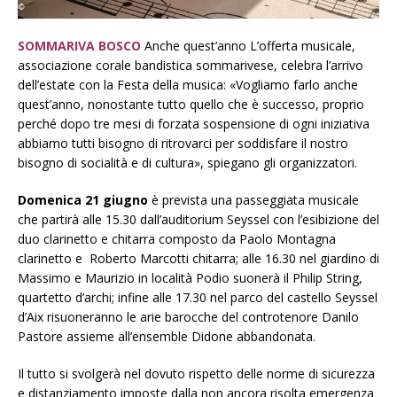
SOMMARIVA BOSCO
Anche quest’anno L’offerta musicale,
associazione corale bandistica sommarivese, celebra l’arrivo
dell’estate con la Festa della musica: «Vogliamo farlo anche
quest’anno, nonostante tutto quello che è successo, proprio
perché dopo tre mesi di forzata sospensione di ogni iniziativa
abbiamo tutti bisogno di ritrovarci per soddisfare il nostro
bisogno di socialità e di cultura», spiegano gli organizzatori.
Domenica 21 giugno
è prevista una passeggiata musicale
che partirà alle 15.30 dall’auditorium Seyssel con l’esibizione del
duo clarinetto e chitarra composto da Paolo Montagna
clarinetto e Roberto Marcotti chitarra; alle 16.30 nel giardino di
Massimo e Maurizio in località Podio suonerà il Philip String,
quartetto d’archi; infine alle 17.30 nel parco del castello Seyssel
d’Aix risuoneranno le arie barocche del controtenore Danilo
Pastore assieme all’ensemble Didone abbandonata.
Il tutto si svolgerà nel dovuto rispetto delle norme di sicurezza
e distanziamento imposte dalla non ancora risolta emergenza