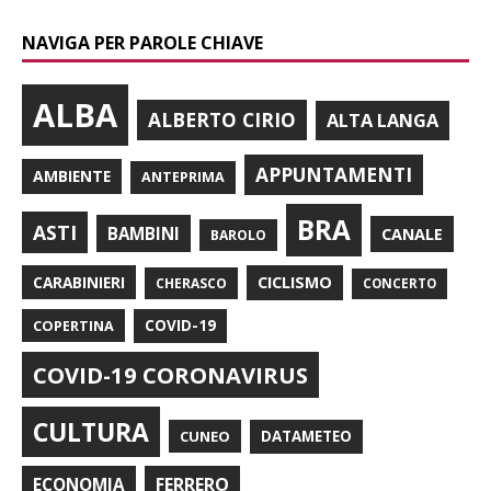
NAVIGA PER PAROLE CHIAVE
ALBA
ALBERTO CIRIO
ALTA LANGA
APPUNTAMENTI
AMBIENTE
ANTEPRIMA
BRA
ASTI
BAMBINI
CANALE
BAROLO
CARABINIERI
CICLISMO
CHERASCO
CONCERTO
COPERTINA
COVID-19
COVID-19 CORONAVIRUS
CULTURA
CUNEO
DATAMETEO
FERRERO
ECONOMIA