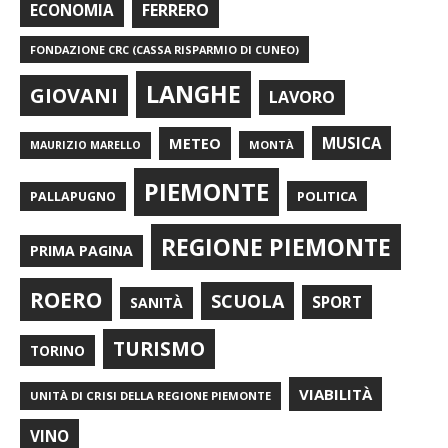
FERRERO
ECONOMIA
FONDAZIONE CRC (CASSA RISPARMIO DI CUNEO)
LANGHE
GIOVANI
LAVORO
METEO
MUSICA
MONTÀ
MAURIZIO MARELLO
PIEMONTE
POLITICA
PALLAPUGNO
REGIONE PIEMONTE
PRIMA PAGINA
ROERO
SCUOLA
SPORT
SANITÀ
TURISMO
TORINO
VIABILITÀ
UNITÀ DI CRISI DELLA REGIONE PIEMONTE
VINO