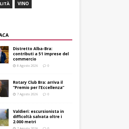
ILITÀ
VINO
ACA
Distretto Alba-Bra:
contributi a 51 imprese del
commercio
8 Agosto 2026
0
Rotary Club Bra: arriva il
“Premio per l’Eccellenza”
7 Agosto 2026
0
Valdieri: escursionista in
difficoltà salvata oltre i
2.000 metri
7 Agosto 2026
0