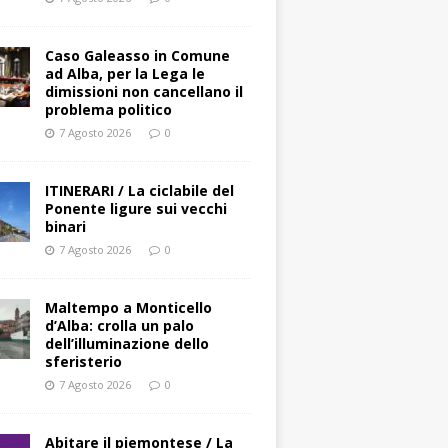
Caso Galeasso in Comune
ad Alba, per la Lega le
dimissioni non cancellano il
problema politico
7 Agosto 2026
0
ITINERARI / La ciclabile del
Ponente ligure sui vecchi
binari
7 Agosto 2026
0
Maltempo a Monticello
d’Alba: crolla un palo
dell’illuminazione dello
sferisterio
7 Agosto 2026
0
Abitare il piemontese / La