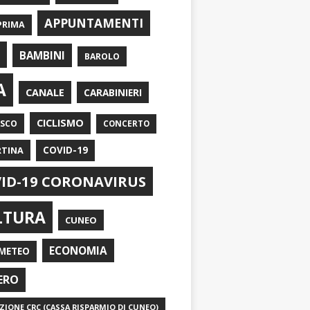
APPUNTAMENTI
PRIMA
I
BAMBINI
BAROLO
A
CANALE
CARABINIERI
CICLISMO
ASCO
CONCERTO
RTINA
COVID-19
ID-19 CORONAVIRUS
LTURA
CUNEO
ECONOMIA
METEO
ERO
IONE CRC (CASSA RISPARMIO DI CUNEO)