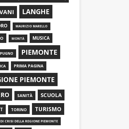
LANGHE
VANI
ORO
MAURIZIO MARELLO
EO
MUSICA
MONTÀ
PIEMONTE
APUGNO
PRIMA PAGINA
ICA
GIONE PIEMONTE
ERO
SCUOLA
SANITÀ
TURISMO
RT
TORINO
DI CRISI DELLA REGIONE PIEMONTE