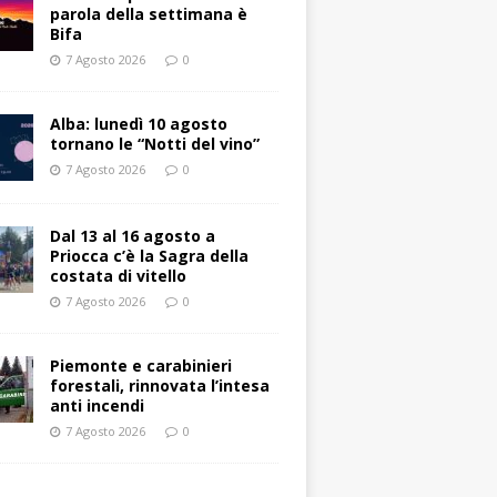
parola della settimana è
Bifa
7 Agosto 2026
0
Alba: lunedì 10 agosto
tornano le “Notti del vino”
7 Agosto 2026
0
Dal 13 al 16 agosto a
Priocca c’è la Sagra della
costata di vitello
7 Agosto 2026
0
Piemonte e carabinieri
forestali, rinnovata l’intesa
anti incendi
7 Agosto 2026
0