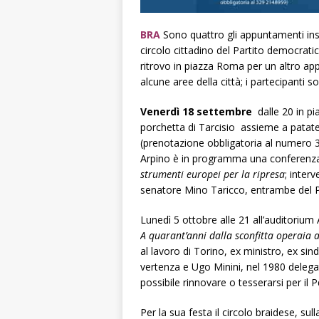
BRA
Sono quattro gli appuntamenti inser
circolo cittadino del Partito democratic
ritrovo in piazza Roma per un altro appu
alcune aree della città; i partecipanti s
Venerdì 18 settembre
dalle 20 in pi
porchetta di Tarcisio assieme a patate,
(prenotazione obbligatoria al numero 3
Arpino è in programma una conferenza 
strumenti europei per la ripresa
; inter
senatore Mino Taricco, entrambe del 
Lunedì 5 ottobre alle 21 all’auditorium
A quarant’anni dalla sconfitta operaia a
al lavoro di Torino, ex ministro, ex sin
vertenza e Ugo Minini, nel 1980 delega
possibile rinnovare o tesserarsi per il P
Per la sua festa il circolo braidese, sul