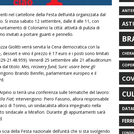
ANTE
iti nel cartellone della Festa dell’unità organizzata dal
o. Si inizia sabato 12 settembre, dalle 8 alle 11, con
AST
ntamento di Coloriamo la città: attività di pulizia di
ono invitati a portare guanti e pennello.
BR
azza Giolitti verrà servita la Cena democratica con la
 dessert e vino il prezzo è 17 euro e i posti sono limitati
CHER
29-21.48.959). Venerdì 25 settembre alle 21 all’auditorium
COPE
dal titolo:
Mes, recovery fund, Sure: usare bene gli
vengono Brando Benifei, parlamentare europeo e il
COV
Pd.
CU
 Arpino si terrà una conferenza sulle tematiche del lavoro:
lla Fiat;
intervengono: Piero Fassino, allora responsabile
daco di Torino, un sindacalista allora impegnato nella
DATA
to sindacale a Mirafiori. Durante gli appuntamenti sarà
d.
FERR
la scia della Festa nazionale dell’unità che si sta svolgendo
FONDAZ