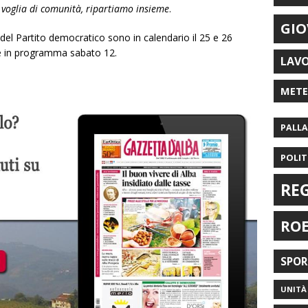
, voglia di comunità, ripartiamo insieme
.
GIO
del Partito democratico sono in calendario il 25 e 26
è in programma sabato 12.
LAV
MET
PALL
POLIT
RE
RO
SPO
UNITÀ 