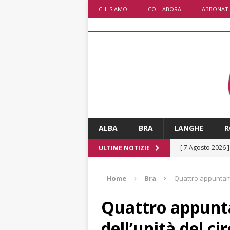
CHI SIAMO
COLLABORA
ABBONATI
ALBA
BRA
LANGHE
R
[ 7 Agosto 2026 
ULTIME NOTIZIE
[ 7 Agosto 2026 
Home
Bra
Quattro appuntamen
CRONACA
[ 7 Agosto 2026 
Quattro appunta
non cancellano i
dell’unità del ci