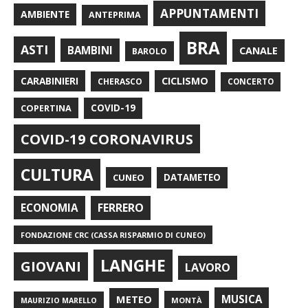
APPUNTAMENTI
AMBIENTE
ANTEPRIMA
BRA
ASTI
BAMBINI
CANALE
BAROLO
CARABINIERI
CICLISMO
CHERASCO
CONCERTO
COPERTINA
COVID-19
COVID-19 CORONAVIRUS
CULTURA
CUNEO
DATAMETEO
FERRERO
ECONOMIA
FONDAZIONE CRC (CASSA RISPARMIO DI CUNEO)
LANGHE
GIOVANI
LAVORO
METEO
MUSICA
MONTÀ
MAURIZIO MARELLO