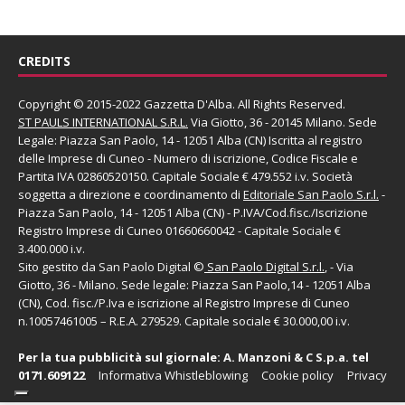
CREDITS
Copyright © 2015-2022 Gazzetta D'Alba. All Rights Reserved.
ST PAULS INTERNATIONAL S.R.L.
Via Giotto, 36 - 20145 Milano. Sede
Legale: Piazza San Paolo, 14 - 12051 Alba (CN) Iscritta al registro
delle Imprese di Cuneo - Numero di iscrizione, Codice Fiscale e
Partita IVA 02860520150. Capitale Sociale € 479.552 i.v. Società
soggetta a direzione e coordinamento di
Editoriale San Paolo
S.r.l.
-
Piazza San Paolo, 14 - 12051 Alba (CN) - P.IVA/Cod.fisc./Iscrizione
Registro Imprese di Cuneo 01660660042 - Capitale Sociale €
3.400.000 i.v.
Sito gestito da
San Paolo Digital
©
San Paolo Digital S.r.l.
, - Via
Giotto, 36 - Milano. Sede legale: Piazza San Paolo,14 - 12051 Alba
(CN), Cod. fisc./P.Iva e iscrizione al Registro Imprese di Cuneo
n.10057461005 – R.E.A. 279529. Capitale sociale € 30.000,00 i.v.
Per la tua pubblicità sul giornale:
A. Manzoni & C S.p.a.
tel
0171.609122
Informativa Whistleblowing
Cookie policy
Privacy