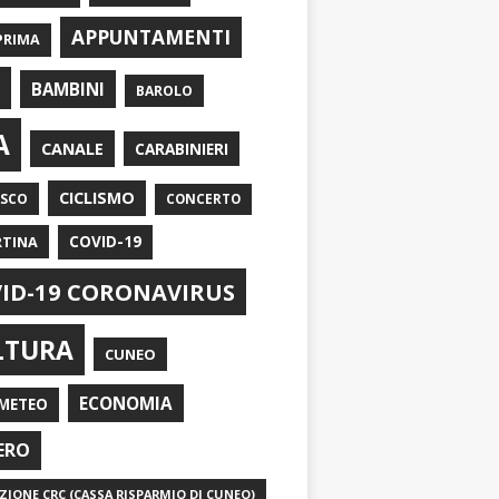
APPUNTAMENTI
PRIMA
I
BAMBINI
BAROLO
A
CANALE
CARABINIERI
CICLISMO
ASCO
CONCERTO
RTINA
COVID-19
ID-19 CORONAVIRUS
LTURA
CUNEO
ECONOMIA
METEO
ERO
IONE CRC (CASSA RISPARMIO DI CUNEO)