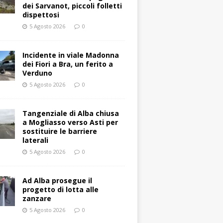
dei Sarvanot, piccoli folletti
dispettosi
5 Agosto 2026
0
Incidente in viale Madonna
dei Fiori a Bra, un ferito a
Verduno
5 Agosto 2026
0
Tangenziale di Alba chiusa
a Mogliasso verso Asti per
sostituire le barriere
laterali
5 Agosto 2026
0
Ad Alba prosegue il
progetto di lotta alle
zanzare
5 Agosto 2026
0