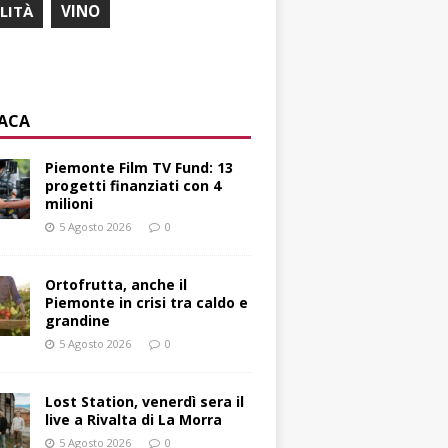
ILITÀ
VINO
ACA
Piemonte Film TV Fund: 13
progetti finanziati con 4
milioni
5 Agosto 2026
0
Ortofrutta, anche il
Piemonte in crisi tra caldo e
grandine
5 Agosto 2026
0
Lost Station, venerdì sera il
live a Rivalta di La Morra
5 Agosto 2026
0