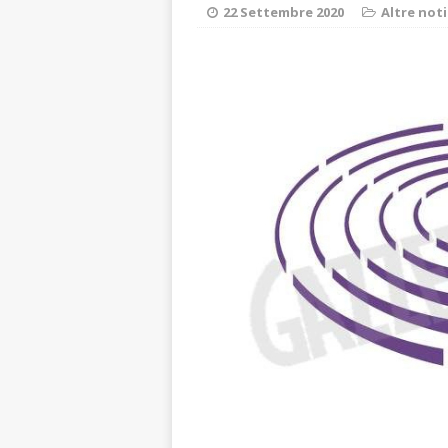
aumentare la si
22 Settembre 2020
Altre noti
[ 5 Agosto 2026 
BRA
[ 5 Agosto 2026 
Sarvanot, piccoli 
[ 5 Agosto 2026 
BRA
[ 5 Agosto 2026 
sostituire le barr
[ 5 Agosto 2026 
CULTURA