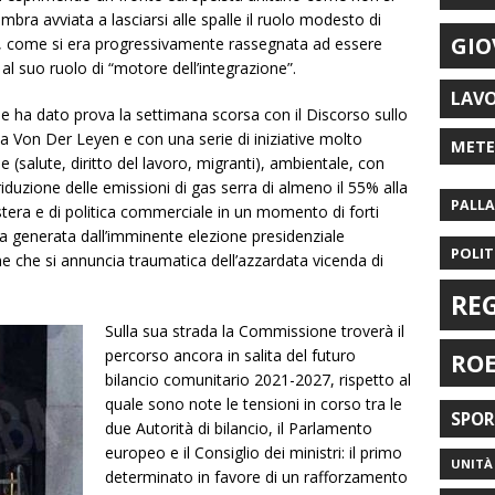
a avviata a lasciarsi alle spalle il ruolo modesto di
GIO
tri, come si era progressivamente rassegnata ad essere
al suo ruolo di “motore dell’integrazione”.
LAV
 ha dato prova la settimana scorsa con il Discorso sullo
la Von Der Leyen e con una serie di iniziative molto
MET
ale (salute, diritto del lavoro, migranti), ambientale, con
 riduzione delle emissioni di gas serra di almeno il 55% alla
PALL
tera e di politica commerciale in un momento di forti
za generata dall’imminente elezione presidenziale
POLIT
one che si annuncia traumatica dell’azzardata vicenda di
RE
Sulla sua strada la Commissione troverà il
percorso ancora in salita del futuro
RO
bilancio comunitario 2021-2027, rispetto al
quale sono note le tensioni in corso tra le
SPO
due Autorità di bilancio, il Parlamento
europeo e il Consiglio dei ministri: il primo
UNITÀ 
determinato in favore di un rafforzamento