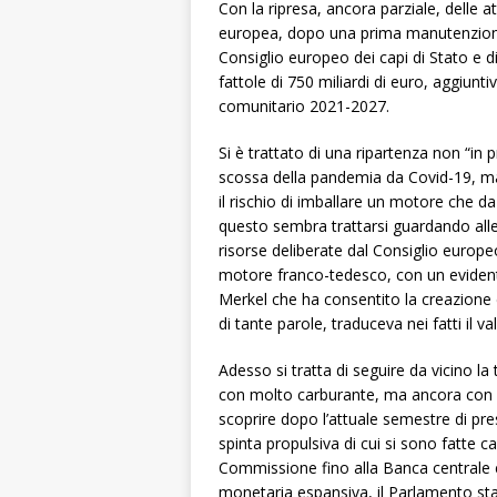
Con la ripresa, ancora parziale, delle a
europea, dopo una prima manutenzione 
Consiglio europeo dei capi di Stato e di
fattole di 750 miliardi di euro, aggiuntivi
comunitario 2021-2027.
Si è trattato di una ripartenza non “in
scossa della pandemia da Covid-19, ma 
il rischio di imballare un motore che 
questo sembra trattarsi guardando alle d
risorse deliberate dal Consiglio europe
motore franco-tedesco, con un eviden
Merkel che ha consentito la creazione 
di tante parole, traduceva nei fatti il va
Adesso si tratta di seguire da vicino la
con molto carburante, ma ancora con 
scoprire dopo l’attuale semestre di pre
spinta propulsiva di cui si sono fatte c
Commissione fino alla Banca centrale 
monetaria espansiva, il Parlamento st