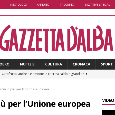
NECROLOGI
ANNUNCI
TACCUINO
INIZIATIVE SPECIALI
OERO
NOTIZIE
CULTURA
CRONACA
SPORT
]
Ortofrutta, anche il Piemonte in crisi tra caldo e grandine
cia in più per l’Unione europea
]
Aib Piemonte in Calabria: prosegue la missione contro gli
VIDEO
 NOTIZIE
iù per l’Unione europea
]
Sulla provinciale 661 tra Sanfrè e Bra nuova segnaletica per