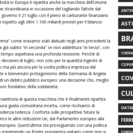
ttività in Europa è ripartita anche la macchina dell’Unione
straordinaria in occasione del tagliando fattole dal
ANTE
 governo il 21 luglio con il pieno di carburante finanziario
 rispetto agli oltre 1.100 miliardi previsti per il bilancio
AST
BR
 prima” come eravamo stati abituati negli anni precedenti la
già subito “in seconda” se non addirittura “in terza”, con
CHER
da tempo aspettava una profonda revisione. Perché di
ecisioni di luglio, non solo per la quantità ingente di
COPE
o ma più ancora per la svolta politica impressa dal
te e benvenuto protagonismo della Germania di Angela
COV
di un debito pubblico europeo: una decisione che, meglio
lore fondativo della solidarietà.
CU
 traiettoria di questa macchina che è finalmente ripartita
una guida comunitaria incerta, come rischiamo di
DATA
sidenza tedesca. Conforta sulle prospettive future la
arico le altre istituzioni Ue, dal Parlamento europeo alla
FERR
europea. Quest’ultima sta proseguendo con una politica
a esprimendo un fronte europeista unitario come non si
FONDAZ