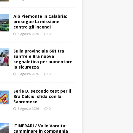
Aib Piemonte in Calabria:
prosegue la missione
contro gli incendi
5 Agosto 2026
0
Sulla provinciale 661 tra
Sanfrè e Bra nuova
segnaletica per aumentare
la sicurezza
5 Agosto 2026
0
Serie D, secondo test per il
Bra Calcio: sfida con la
Sanremese
5 Agosto 2026
0
ITINERARI / Valle Varaita:
camminare in compagnia