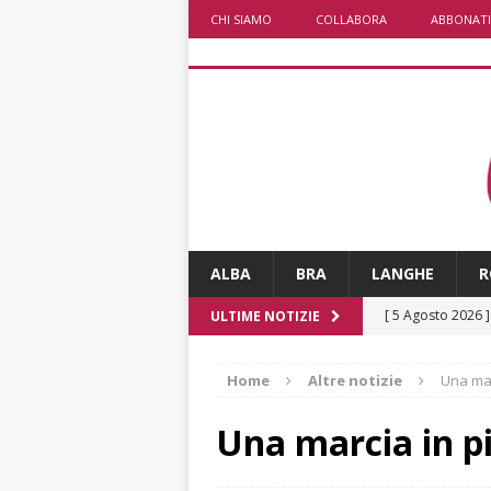
CHI SIAMO
COLLABORA
ABBONATI
ALBA
BRA
LANGHE
R
[ 5 Agosto 2026 
ULTIME NOTIZIE
ALTRE NOTIZIE
Home
Altre notizie
Una mar
[ 5 Agosto 2026 
incendi
ALTRE
Una marcia in p
[ 5 Agosto 2026 