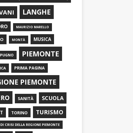
LANGHE
VANI
ORO
MAURIZIO MARELLO
EO
MUSICA
MONTÀ
PIEMONTE
APUGNO
PRIMA PAGINA
ICA
GIONE PIEMONTE
ERO
SCUOLA
SANITÀ
TURISMO
RT
TORINO
DI CRISI DELLA REGIONE PIEMONTE