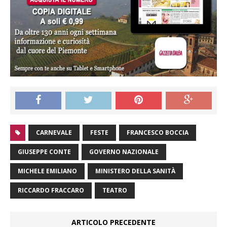
CARNEVALE
FESTE
FRANCESCO BOCCIA
GIUSEPPE CONTE
GOVERNO NAZIONALE
MICHELE EMILIANO
MINISTERO DELLA SANITÀ
RICCARDO FRACCARO
TEATRO
ARTICOLO PRECEDENTE