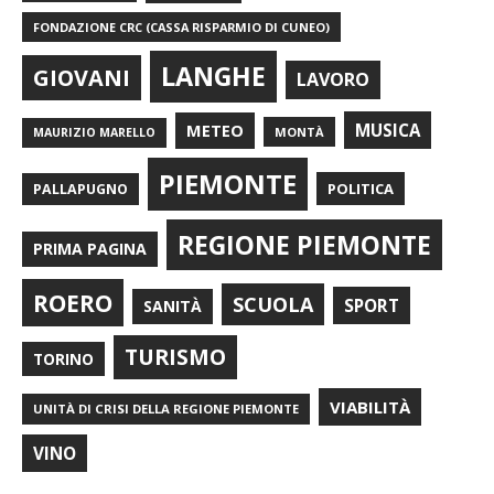
FONDAZIONE CRC (CASSA RISPARMIO DI CUNEO)
LANGHE
GIOVANI
LAVORO
METEO
MUSICA
MONTÀ
MAURIZIO MARELLO
PIEMONTE
POLITICA
PALLAPUGNO
REGIONE PIEMONTE
PRIMA PAGINA
ROERO
SCUOLA
SPORT
SANITÀ
TURISMO
TORINO
VIABILITÀ
UNITÀ DI CRISI DELLA REGIONE PIEMONTE
VINO