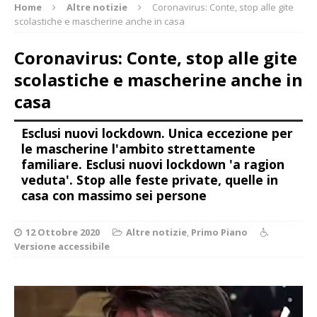
Home
Altre notizie
Coronavirus: Conte, stop alle gite
scolastiche e mascherine anche in casa
Coronavirus: Conte, stop alle gite
scolastiche e mascherine anche in
casa
Esclusi nuovi lockdown. Unica eccezione per
le mascherine l'ambito strettamente
familiare. Esclusi nuovi lockdown 'a ragion
veduta'. Stop alle feste private, quelle in
casa con massimo sei persone
12 Ottobre 2020
Altre notizie
,
Primo Piano
Versione accessibile