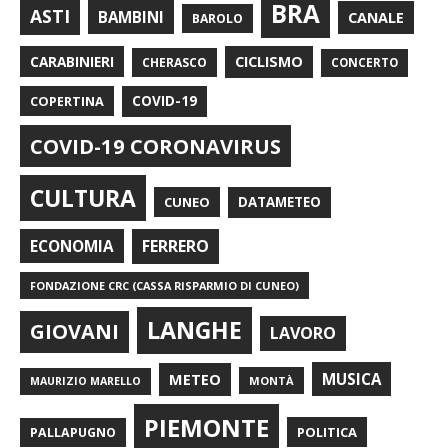
BRA
ASTI
BAMBINI
CANALE
BAROLO
CARABINIERI
CICLISMO
CHERASCO
CONCERTO
COPERTINA
COVID-19
COVID-19 CORONAVIRUS
CULTURA
CUNEO
DATAMETEO
FERRERO
ECONOMIA
FONDAZIONE CRC (CASSA RISPARMIO DI CUNEO)
LANGHE
GIOVANI
LAVORO
METEO
MUSICA
MONTÀ
MAURIZIO MARELLO
PIEMONTE
POLITICA
PALLAPUGNO