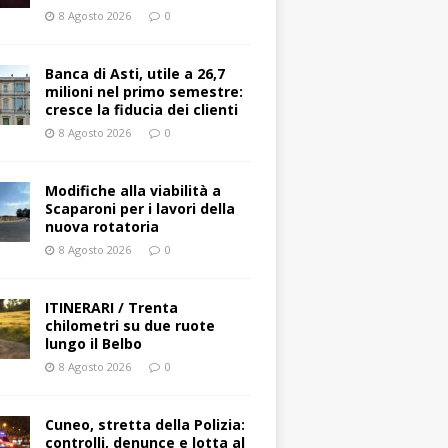
8 Agosto 2026
0
Banca di Asti, utile a 26,7
milioni nel primo semestre:
cresce la fiducia dei clienti
8 Agosto 2026
0
Modifiche alla viabilità a
Scaparoni per i lavori della
nuova rotatoria
8 Agosto 2026
0
ITINERARI / Trenta
chilometri su due ruote
lungo il Belbo
8 Agosto 2026
0
Cuneo, stretta della Polizia:
controlli, denunce e lotta al