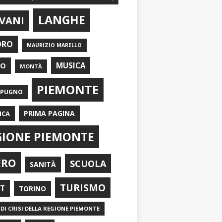
LANGHE
VANI
ORO
MAURIZIO MARELLO
EO
MUSICA
MONTÀ
PIEMONTE
APUGNO
PRIMA PAGINA
ICA
GIONE PIEMONTE
ERO
SCUOLA
SANITÀ
TURISMO
RT
TORINO
DI CRISI DELLA REGIONE PIEMONTE