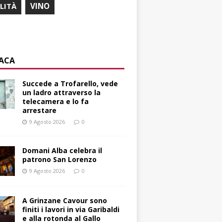
ILITÀ
VINO
ACA
Succede a Trofarello, vede
un ladro attraverso la
telecamera e lo fa
arrestare
9 Agosto 2026
0
Domani Alba celebra il
patrono San Lorenzo
9 Agosto 2026
0
A Grinzane Cavour sono
finiti i lavori in via Garibaldi
e alla rotonda al Gallo