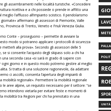
are gli assembramenti nelle località turistiche. «Concedere
GIO
ruttura ricettiva e a chi possiede o prende in affitto una
meglio l’afflusso all’impianto sciistico. Il pendolarismo
 giornate» affermano gli assessori di Piemonte, Valle
LAV
o, Provincia di Trento, Veneto e Friuli Venezia Giulia.
MET
rno Conte – proseguono – permette di avviare la
uesto modo si potranno applicare i protocolli di sicurezza
PALL
metterli alla prova». Secondo gli assessori delle 5
se si consente l’acquisto degli skipass solo a chi ha
POLIT
 in una seconda casa «si sarà in grado di sapere con
er ogni giorno e in questo modo potremo gestire al meglio
RE
risalita. Si tratta di una soluzione ragionevole, da adattare
overno ci ascolti, consenta l’apertura degli impianti di
la mobilità regionale». Permettere la mobilità regionale
RO
o le aree alpine, un requisito necessario per il settore: “se
verno intendono vietarla per evitare feste e momenti di
SPO
 mobilità tra Regioni per chi ha prenotato in una
UNITÀ 