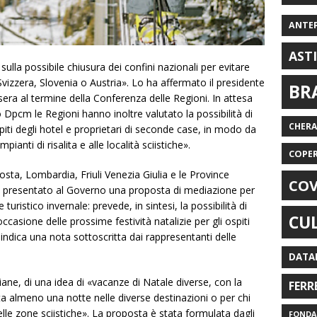
ANTE
AST
ulla possibile chiusura dei confini nazionali per evitare
Svizzera, Slovenia o Austria». Lo ha affermato il presidente
BR
sera al termine della Conferenza delle Regioni. In attesa
Dpcm le Regioni hanno inoltre valutato la possibilità di
CHER
i ospiti degli hotel e proprietari di seconde case, in modo da
anti di risalita e alle località sciistiche».
COPE
sta, Lombardia, Friuli Venezia Giulia e le Province
COV
presentato al Governo una proposta di mediazione per
turistico invernale: prevede, in sintesi, la possibilità di
CU
n occasione delle prossime festività natalizie per gli ospiti
 indica una nota sottoscritta dai rappresentanti delle
DATA
liane, di una idea di «vacanze di Natale diverse, con la
FERR
tta almeno una notte nelle diverse destinazioni o per chi
le zone sciistiche». La proposta è stata formulata dagli
FONDAZ