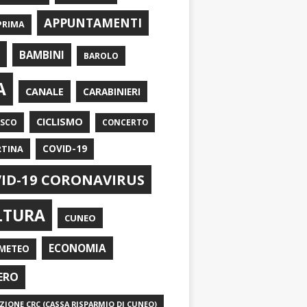
APPUNTAMENTI
PRIMA
I
BAMBINI
BAROLO
A
CANALE
CARABINIERI
CICLISMO
ASCO
CONCERTO
RTINA
COVID-19
ID-19 CORONAVIRUS
LTURA
CUNEO
ECONOMIA
METEO
ERO
IONE CRC (CASSA RISPARMIO DI CUNEO)