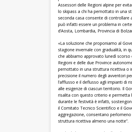
Assessori delle Regioni alpine per evit
lo skipass a chi ha pernottato in una st
seconda casa consente di controllare al 
può infatti essere un problema in certe
d’Aosta, Lombardia, Provincia di Bolzan
«La soluzione che proponiamo al Gove
stagione invernale con gradualità, in q
che abbiamo approvato lunedì scorso e 
Regioni e delle due Province autonome, 
pernottato in una struttura ricettiva o
precisione il numero degli avventori p
l’afflusso e il deflusso agli impianti di 
alle esigenze di ciascun territorio. Il G
risalita con questo criterio e permetta 
durante le festività è infatti, sostengon
il Comitato Tecnico Scientifico e il Go
aggregazione, consentano perlomeno la
struttura ricettiva almeno una notte”.