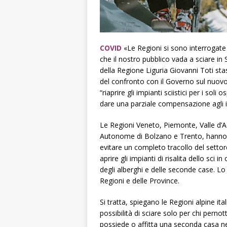
COVID
«Le Regioni si sono interrogate s
che il nostro pubblico vada a sciare in 
della Regione Liguria Giovanni Toti sta
del confronto con il Governo sul nuovo 
“riaprire gli impianti sciistici per i sol
dare una parziale compensazione agli impi
Le Regioni Veneto, Piemonte, Valle d’Ao
Autonome di Bolzano e Trento, hanno 
evitare un completo tracollo del settore 
aprire gli impianti di risalita dello sci i
degli alberghi e delle seconde case. Lo
Regioni e delle Province.
Si tratta, spiegano le Regioni alpine ita
possibilità di sciare solo per chi perno
possiede o affitta una seconda casa nel