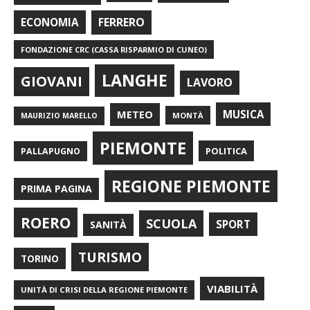
FERRERO
ECONOMIA
FONDAZIONE CRC (CASSA RISPARMIO DI CUNEO)
LANGHE
GIOVANI
LAVORO
METEO
MUSICA
MONTÀ
MAURIZIO MARELLO
PIEMONTE
POLITICA
PALLAPUGNO
REGIONE PIEMONTE
PRIMA PAGINA
ROERO
SCUOLA
SPORT
SANITÀ
TURISMO
TORINO
VIABILITÀ
UNITÀ DI CRISI DELLA REGIONE PIEMONTE