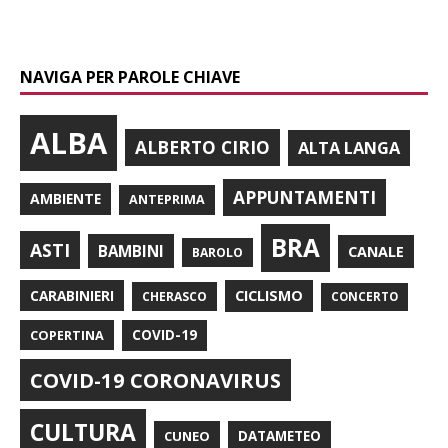
NAVIGA PER PAROLE CHIAVE
ALBA
ALBERTO CIRIO
ALTA LANGA
APPUNTAMENTI
AMBIENTE
ANTEPRIMA
BRA
ASTI
BAMBINI
CANALE
BAROLO
CARABINIERI
CICLISMO
CHERASCO
CONCERTO
COPERTINA
COVID-19
COVID-19 CORONAVIRUS
CULTURA
CUNEO
DATAMETEO