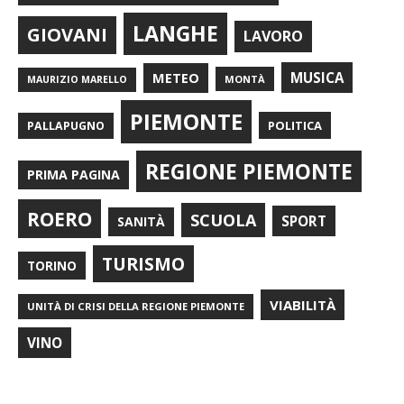
LANGHE
GIOVANI
LAVORO
METEO
MUSICA
MONTÀ
MAURIZIO MARELLO
PIEMONTE
POLITICA
PALLAPUGNO
REGIONE PIEMONTE
PRIMA PAGINA
ROERO
SCUOLA
SPORT
SANITÀ
TURISMO
TORINO
VIABILITÀ
UNITÀ DI CRISI DELLA REGIONE PIEMONTE
VINO