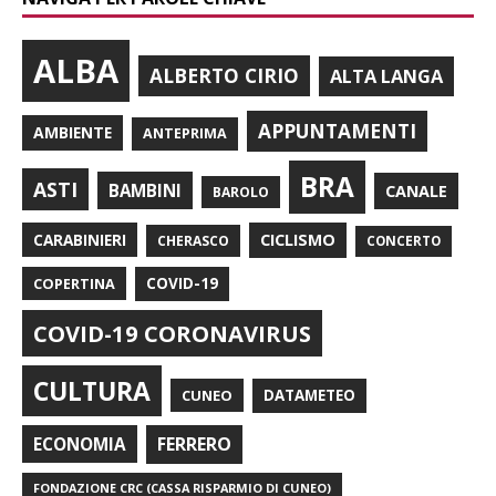
ALBA
ALBERTO CIRIO
ALTA LANGA
APPUNTAMENTI
AMBIENTE
ANTEPRIMA
BRA
ASTI
BAMBINI
CANALE
BAROLO
CARABINIERI
CICLISMO
CHERASCO
CONCERTO
COPERTINA
COVID-19
COVID-19 CORONAVIRUS
CULTURA
CUNEO
DATAMETEO
FERRERO
ECONOMIA
FONDAZIONE CRC (CASSA RISPARMIO DI CUNEO)