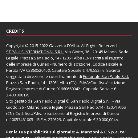
CREDITS
Copyright © 2015-2022 Gazzetta D'Alba. All Rights Reserved.
ST PAULS INTERNATIONAL S.R.L.
Via Giotto, 36 - 20145 Milano. Sede
Legale: Piazza San Paolo, 14 - 12051 Alba (CN) Iscritta al registro
delle Imprese di Cuneo - Numero di iscrizione, Codice Fiscale e
Partita IVA 02860520150. Capitale Sociale € 479.552 i.v. Società
soggetta a direzione e coordinamento di
Editoriale San Paolo
S.r.l.
-
Piazza San Paolo, 14 - 12051 Alba (CN) - P.IVA/Cod.fisc./Iscrizione
Registro Imprese di Cuneo 01660660042 - Capitale Sociale €
3.400.000 i.v.
Sito gestito da
San Paolo Digital
©
San Paolo Digital S.r.l.
, - Via
Giotto, 36 - Milano. Sede legale: Piazza San Paolo,14 - 12051 Alba
(CN), Cod. fisc./P.Iva e iscrizione al Registro Imprese di Cuneo
n.10057461005 – R.E.A. 279529. Capitale sociale € 30.000,00 i.v.
Per la tua pubblicità sul giornale:
A. Manzoni & C S.p.a.
tel