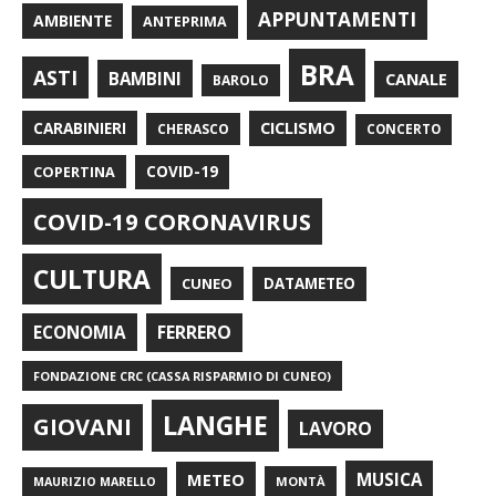
APPUNTAMENTI
AMBIENTE
ANTEPRIMA
BRA
ASTI
BAMBINI
CANALE
BAROLO
CARABINIERI
CICLISMO
CHERASCO
CONCERTO
COPERTINA
COVID-19
COVID-19 CORONAVIRUS
CULTURA
CUNEO
DATAMETEO
FERRERO
ECONOMIA
FONDAZIONE CRC (CASSA RISPARMIO DI CUNEO)
LANGHE
GIOVANI
LAVORO
METEO
MUSICA
MONTÀ
MAURIZIO MARELLO