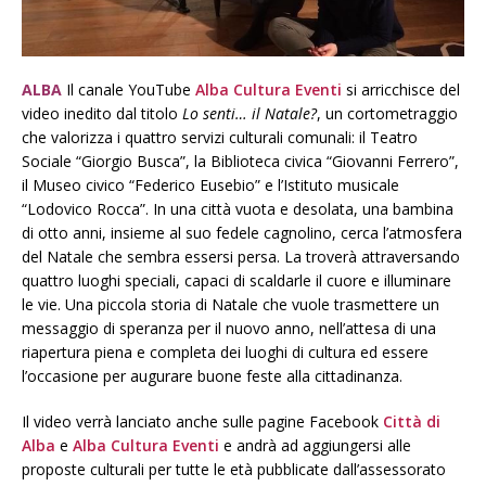
ALBA
Il canale YouTube
Alba Cultura Eventi
si arricchisce del
video inedito dal titolo
Lo senti… il Natale?
, un cortometraggio
che valorizza i quattro servizi culturali comunali: il Teatro
Sociale “Giorgio Busca”, la Biblioteca civica “Giovanni Ferrero”,
il Museo civico “Federico Eusebio” e l’Istituto musicale
“Lodovico
Rocca”. I
n una città vuota e desolata, una bambina
di otto anni, insieme al suo fedele cagnolino, cerca l’atmosfera
del Natale che sembra essersi persa. La troverà attraversando
quattro luoghi speciali, capaci di scaldarle il cuore e illuminare
le vie. Una piccola storia di Natale che vuole trasmettere un
messaggio di speranza per il nuovo anno, nell’attesa di una
riapertura piena e completa dei luoghi di cultura ed essere
l’occasione per augurare buone feste alla cittadinanza.
Il video verrà lanciato anche sulle pagine Facebook
Città di
Alba
e
Alba Cultura Eventi
e andrà ad aggiungersi alle
proposte culturali per tutte le età pubblicate dall’assessorato