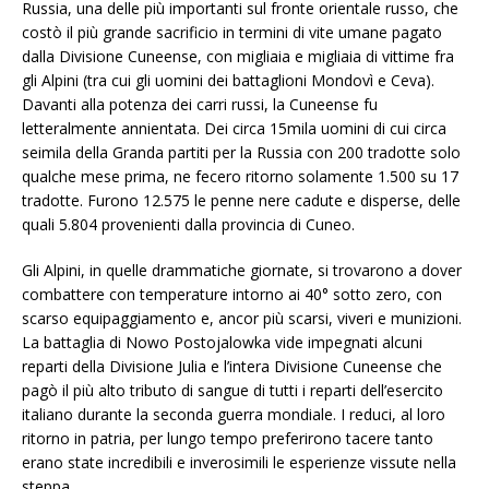
Russia, una delle più importanti sul fronte orientale russo, che
costò il più grande sacrificio in termini di vite umane pagato
dalla Divisione Cuneense, con migliaia e migliaia di vittime fra
gli Alpini (tra cui gli uomini dei battaglioni Mondovì e Ceva).
Davanti alla potenza dei carri russi, la Cuneense fu
letteralmente annientata. Dei circa 15mila uomini di cui circa
seimila della Granda partiti per la Russia con 200 tradotte solo
qualche mese prima, ne fecero ritorno solamente 1.500 su 17
tradotte. Furono 12.575 le penne nere cadute e disperse, delle
quali 5.804 provenienti dalla provincia di Cuneo.
Gli Alpini, in quelle drammatiche giornate, si trovarono a dover
combattere con temperature intorno ai 40° sotto zero, con
scarso equipaggiamento e, ancor più scarsi, viveri e munizioni.
La battaglia di Nowo Postojalowka vide impegnati alcuni
reparti della Divisione Julia e l’intera Divisione Cuneense che
pagò il più alto tributo di sangue di tutti i reparti dell’esercito
italiano durante la seconda guerra mondiale. I reduci, al loro
ritorno in patria, per lungo tempo preferirono tacere tanto
erano state incredibili e inverosimili le esperienze vissute nella
steppa.