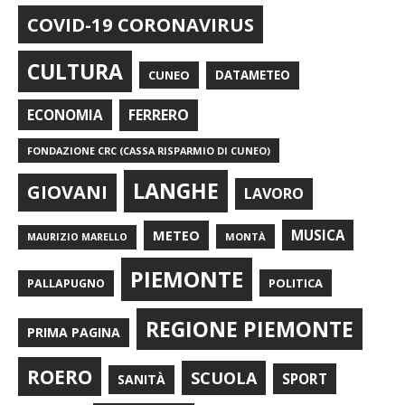
COVID-19 CORONAVIRUS
CULTURA
CUNEO
DATAMETEO
FERRERO
ECONOMIA
FONDAZIONE CRC (CASSA RISPARMIO DI CUNEO)
LANGHE
GIOVANI
LAVORO
METEO
MUSICA
MONTÀ
MAURIZIO MARELLO
PIEMONTE
POLITICA
PALLAPUGNO
REGIONE PIEMONTE
PRIMA PAGINA
ROERO
SCUOLA
SPORT
SANITÀ