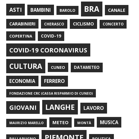
BRA
ASTI
BAMBINI
CANALE
BAROLO
CARABINIERI
CICLISMO
CHERASCO
CONCERTO
COPERTINA
COVID-19
COVID-19 CORONAVIRUS
CULTURA
CUNEO
DATAMETEO
FERRERO
ECONOMIA
FONDAZIONE CRC (CASSA RISPARMIO DI CUNEO)
LANGHE
GIOVANI
LAVORO
METEO
MUSICA
MONTÀ
MAURIZIO MARELLO
PIEMONTE
POLITICA
PALLAPUGNO