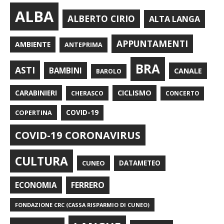
ALBA
ALBERTO CIRIO
ALTA LANGA
APPUNTAMENTI
AMBIENTE
ANTEPRIMA
BRA
ASTI
BAMBINI
CANALE
BAROLO
CARABINIERI
CICLISMO
CHERASCO
CONCERTO
COPERTINA
COVID-19
COVID-19 CORONAVIRUS
CULTURA
CUNEO
DATAMETEO
FERRERO
ECONOMIA
FONDAZIONE CRC (CASSA RISPARMIO DI CUNEO)