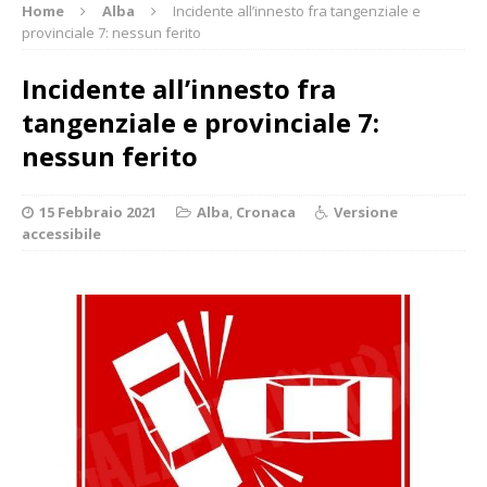
Home
Alba
Incidente all’innesto fra tangenziale e
provinciale 7: nessun ferito
Incidente all’innesto fra
tangenziale e provinciale 7:
nessun ferito
15 Febbraio 2021
Alba
,
Cronaca
Versione
accessibile