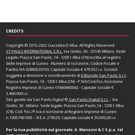
CREDITS
Copyright © 2015-2022 Gazzetta D'Alba. All Rights Reserved.
ST PAULS INTERNATIONAL S.R.L.
Via Giotto, 36 - 20145 Milano. Sede
Legale: Piazza San Paolo, 14 - 12051 Alba (CN) Iscritta al registro
delle Imprese di Cuneo - Numero di iscrizione, Codice Fiscale e
Partita IVA 02860520150. Capitale Sociale € 479.552 i.v. Società
soggetta a direzione e coordinamento di
Editoriale San Paolo
S.r.l.
-
Piazza San Paolo, 14 - 12051 Alba (CN) - P.IVA/Cod.fisc./Iscrizione
Registro Imprese di Cuneo 01660660042 - Capitale Sociale €
3.400.000 i.v.
Sito gestito da
San Paolo Digital
©
San Paolo Digital S.r.l.
, - Via
Giotto, 36 - Milano. Sede legale: Piazza San Paolo,14 - 12051 Alba
(CN), Cod. fisc./P.Iva e iscrizione al Registro Imprese di Cuneo
n.10057461005 – R.E.A. 279529. Capitale sociale € 30.000,00 i.v.
Per la tua pubblicità sul giornale:
A. Manzoni & C S.p.a.
tel