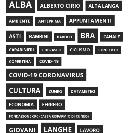
ALBA
ALBERTO CIRIO
ALTA LANGA
APPUNTAMENTI
AMBIENTE
ANTEPRIMA
BRA
ASTI
BAMBINI
CANALE
BAROLO
CARABINIERI
CICLISMO
CHERASCO
CONCERTO
COPERTINA
COVID-19
COVID-19 CORONAVIRUS
CULTURA
CUNEO
DATAMETEO
FERRERO
ECONOMIA
FONDAZIONE CRC (CASSA RISPARMIO DI CUNEO)
LANGHE
GIOVANI
LAVORO