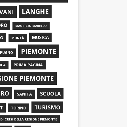
LANGHE
VANI
ORO
MAURIZIO MARELLO
EO
MUSICA
MONTÀ
PIEMONTE
APUGNO
PRIMA PAGINA
ICA
GIONE PIEMONTE
ERO
SCUOLA
SANITÀ
TURISMO
RT
TORINO
DI CRISI DELLA REGIONE PIEMONTE