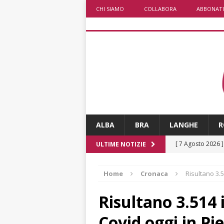
CHI SIAMO
COLLABORA
ABBONATI
ALBA
BRA
LANGHE
R
[ 7 Agosto 2026 
ULTIME NOTIZIE
[ 7 Agosto 2026 
Home
Cronaca
Risultano 3.5
CRONACA
[ 7 Agosto 2026 
Risultano 3.514 i
non cancellano i
Covid oggi in P