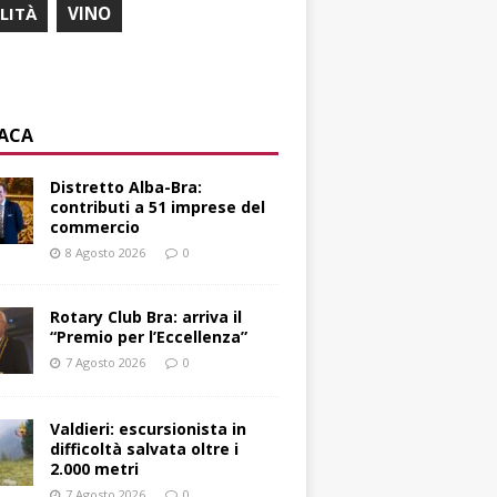
ILITÀ
VINO
ACA
Distretto Alba-Bra:
contributi a 51 imprese del
commercio
8 Agosto 2026
0
Rotary Club Bra: arriva il
“Premio per l’Eccellenza”
7 Agosto 2026
0
Valdieri: escursionista in
difficoltà salvata oltre i
2.000 metri
7 Agosto 2026
0