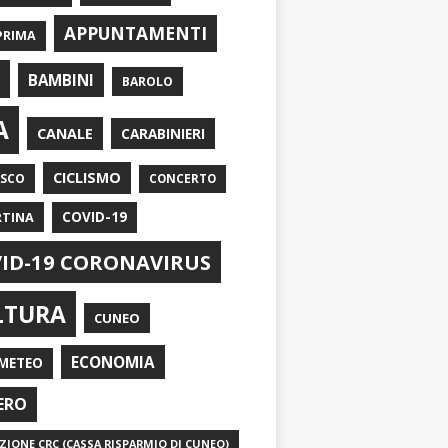
APPUNTAMENTI
PRIMA
I
BAMBINI
BAROLO
A
CANALE
CARABINIERI
CICLISMO
ASCO
CONCERTO
RTINA
COVID-19
ID-19 CORONAVIRUS
LTURA
CUNEO
ECONOMIA
METEO
ERO
IONE CRC (CASSA RISPARMIO DI CUNEO)