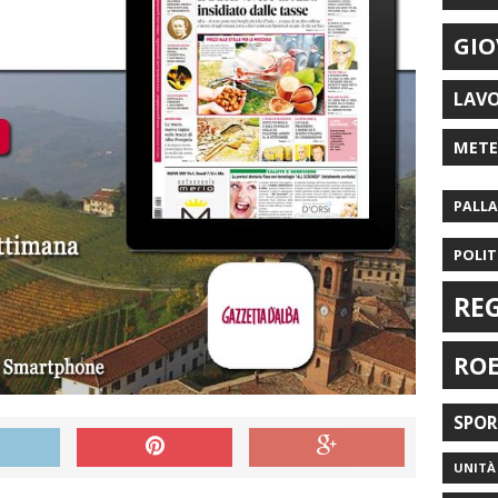
GIO
LAV
MET
PALL
POLIT
RE
RO
SPO
UNITÀ 