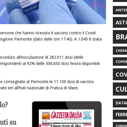
ANTE
AST
ersone che hanno ricevuto il vaccino contro il Covid
BR
a Regione Piemonte (dato delle ore 17.40). A 1.045 è stata
CHER
roceduto all’inoculazione di 282.011 dosi (delle
COPE
ispondenti al 92% delle 306.650 dosi finora disponibili
COV
te consegnate al Piemonte le 11.100 dosi di vaccino
CU
te ieri all’hub nazionale di Pratica di Mare.
DATA
FERR
FONDAZ