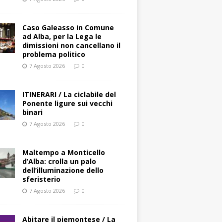
Caso Galeasso in Comune
ad Alba, per la Lega le
dimissioni non cancellano il
problema politico
7 Agosto 2026
0
ITINERARI / La ciclabile del
Ponente ligure sui vecchi
binari
7 Agosto 2026
0
Maltempo a Monticello
d’Alba: crolla un palo
dell’illuminazione dello
sferisterio
7 Agosto 2026
0
Abitare il piemontese / La