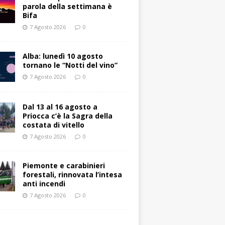
parola della settimana è
Bifa
7 Agosto 2026
0
Alba: lunedì 10 agosto
tornano le “Notti del vino”
7 Agosto 2026
0
Dal 13 al 16 agosto a
Priocca c’è la Sagra della
costata di vitello
7 Agosto 2026
0
Piemonte e carabinieri
forestali, rinnovata l’intesa
anti incendi
7 Agosto 2026
0