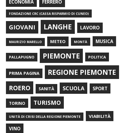
FERRERO
ECONOMIA
FONDAZIONE CRC (CASSA RISPARMIO DI CUNEO)
LANGHE
GIOVANI
LAVORO
METEO
MUSICA
MONTÀ
MAURIZIO MARELLO
PIEMONTE
POLITICA
PALLAPUGNO
REGIONE PIEMONTE
PRIMA PAGINA
ROERO
SCUOLA
SPORT
SANITÀ
TURISMO
TORINO
VIABILITÀ
UNITÀ DI CRISI DELLA REGIONE PIEMONTE
VINO