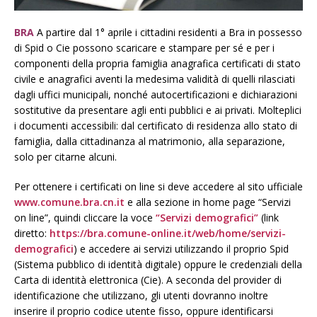
BRA
A partire dal 1° aprile i cittadini residenti a Bra in possesso
di Spid o Cie possono scaricare e stampare per sé e per i
componenti della propria famiglia anagrafica certificati di stato
civile e anagrafici aventi la medesima validità di quelli rilasciati
dagli uffici municipali, nonché autocertificazioni e dichiarazioni
sostitutive da presentare agli enti pubblici e ai privati. Molteplici
i documenti accessibili: dal certificato di residenza allo stato di
famiglia, dalla cittadinanza al matrimonio, alla separazione,
solo per citarne alcuni.
Per ottenere i certificati on line si deve accedere al sito ufficiale
www.comune.bra.cn.it
e alla sezione in home page “Servizi
on line”, quindi cliccare la voce
“Servizi demografici”
(link
diretto:
https://bra.comune-online.it/web/home/servizi-
demografici
) e accedere ai servizi utilizzando il proprio Spid
(Sistema pubblico di identità digitale) oppure le credenziali della
Carta di identità elettronica (Cie). A seconda del provider di
identificazione che utilizzano, gli utenti dovranno inoltre
inserire il proprio codice utente fisso, oppure identificarsi