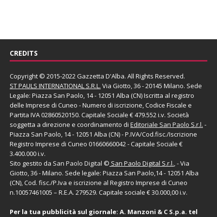
CREDITS
Copyright © 2015-2022 Gazzetta D'Alba. All Rights Reserved.
ST PAULS INTERNATIONAL S.R.L.
Via Giotto, 36 - 20145 Milano. Sede
Legale: Piazza San Paolo, 14 - 12051 Alba (CN) Iscritta al registro
delle Imprese di Cuneo - Numero di iscrizione, Codice Fiscale e
Partita IVA 02860520150. Capitale Sociale € 479.552 i.v. Società
soggetta a direzione e coordinamento di
Editoriale San Paolo
S.r.l.
-
Piazza San Paolo, 14 - 12051 Alba (CN) - P.IVA/Cod.fisc./Iscrizione
Registro Imprese di Cuneo 01660660042 - Capitale Sociale €
3.400.000 i.v.
Sito gestito da
San Paolo Digital
©
San Paolo Digital S.r.l.
, - Via
Giotto, 36 - Milano. Sede legale: Piazza San Paolo,14 - 12051 Alba
(CN), Cod. fisc./P.Iva e iscrizione al Registro Imprese di Cuneo
n.10057461005 – R.E.A. 279529. Capitale sociale € 30.000,00 i.v.
Per la tua pubblicità sul giornale:
A. Manzoni & C S.p.a.
tel