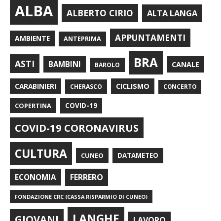
ALBA
ALBERTO CIRIO
ALTA LANGA
APPUNTAMENTI
AMBIENTE
ANTEPRIMA
BRA
ASTI
BAMBINI
CANALE
BAROLO
CARABINIERI
CICLISMO
CHERASCO
CONCERTO
COPERTINA
COVID-19
COVID-19 CORONAVIRUS
CULTURA
CUNEO
DATAMETEO
FERRERO
ECONOMIA
FONDAZIONE CRC (CASSA RISPARMIO DI CUNEO)
LANGHE
GIOVANI
LAVORO