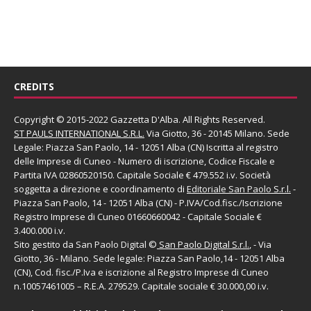
CREDITS
Copyright © 2015-2022 Gazzetta D'Alba. All Rights Reserved.
ST PAULS INTERNATIONAL S.R.L.
Via Giotto, 36 - 20145 Milano. Sede
Legale: Piazza San Paolo, 14 - 12051 Alba (CN) Iscritta al registro
delle Imprese di Cuneo - Numero di iscrizione, Codice Fiscale e
Partita IVA 02860520150. Capitale Sociale € 479.552 i.v. Società
soggetta a direzione e coordinamento di
Editoriale San Paolo
S.r.l.
-
Piazza San Paolo, 14 - 12051 Alba (CN) - P.IVA/Cod.fisc./Iscrizione
Registro Imprese di Cuneo 01660660042 - Capitale Sociale €
3.400.000 i.v.
Sito gestito da
San Paolo Digital
©
San Paolo Digital S.r.l.
, - Via
Giotto, 36 - Milano. Sede legale: Piazza San Paolo,14 - 12051 Alba
(CN), Cod. fisc./P.Iva e iscrizione al Registro Imprese di Cuneo
n.10057461005 – R.E.A. 279529. Capitale sociale € 30.000,00 i.v.