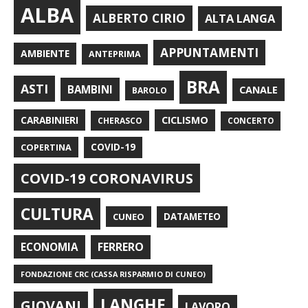
ALBA
ALBERTO CIRIO
ALTA LANGA
APPUNTAMENTI
AMBIENTE
ANTEPRIMA
BRA
ASTI
BAMBINI
CANALE
BAROLO
CARABINIERI
CICLISMO
CHERASCO
CONCERTO
COPERTINA
COVID-19
COVID-19 CORONAVIRUS
CULTURA
CUNEO
DATAMETEO
FERRERO
ECONOMIA
FONDAZIONE CRC (CASSA RISPARMIO DI CUNEO)
LANGHE
GIOVANI
LAVORO