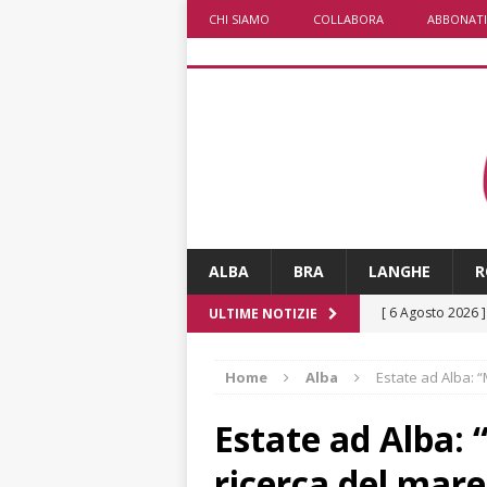
CHI SIAMO
COLLABORA
ABBONATI
ALBA
BRA
LANGHE
R
[ 6 Agosto 2026 
ULTIME NOTIZIE
rotonda: giovan
Home
Alba
Estate ad Alba: 
[ 6 Agosto 2026 
numero
ALTRE
Estate ad Alba: 
[ 6 Agosto 2026 
ricerca del mar