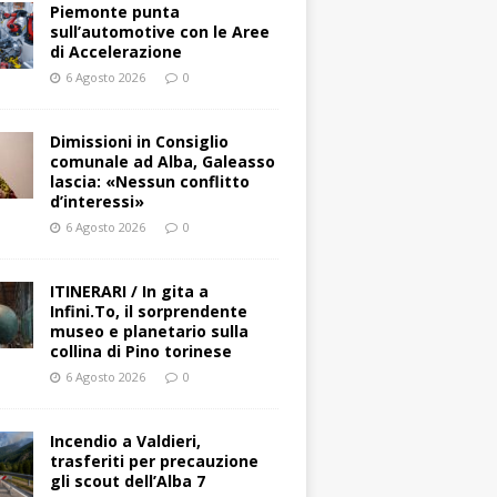
Piemonte punta
sull’automotive con le Aree
di Accelerazione
6 Agosto 2026
0
Dimissioni in Consiglio
comunale ad Alba, Galeasso
lascia: «Nessun conflitto
d’interessi»
6 Agosto 2026
0
ITINERARI / In gita a
Infini.To, il sorprendente
museo e planetario sulla
collina di Pino torinese
6 Agosto 2026
0
Incendio a Valdieri,
trasferiti per precauzione
gli scout dell’Alba 7