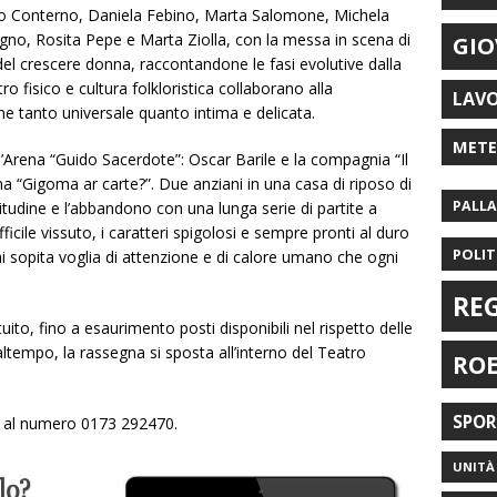
lo Conterno, Daniela Febino, Marta Salomone, Michela
gno, Rosita Pepe e Marta Ziolla, con la messa in scena di
GIO
del crescere donna, raccontandone le fasi evolutive dalla
tro fisico e cultura folkloristica collaborano alla
LAV
ne tanto universale quanto intima e delicata.
MET
 l’Arena “Guido Sacerdote”: Oscar Barile e la compagnia “Il
a “Gigoma ar carte?”. Due anziani in una casa di riposo di
PALL
itudine e l’abbandono con una lunga serie di partite a
ficile vissuto, i caratteri spigolosi e sempre pronti al duro
POLIT
i sopita voglia di attenzione e di calore umano che ogni
RE
uito, fino a esaurimento posti disponibili nel rispetto delle
altempo, la rassegna si sposta all’interno del Teatro
RO
SPO
re al numero 0173 292470.
UNITÀ 