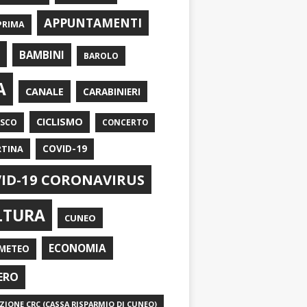
APPUNTAMENTI
PRIMA
I
BAMBINI
BAROLO
A
CANALE
CARABINIERI
CICLISMO
ASCO
CONCERTO
RTINA
COVID-19
ID-19 CORONAVIRUS
LTURA
CUNEO
ECONOMIA
METEO
ERO
IONE CRC (CASSA RISPARMIO DI CUNEO)