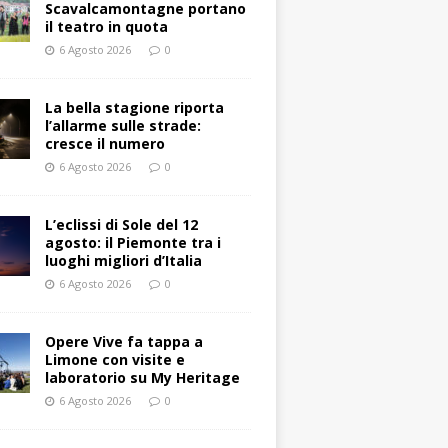
Scavalcamontagne portano
il teatro in quota
6 Agosto 2026
0
La bella stagione riporta
l’allarme sulle strade:
cresce il numero
6 Agosto 2026
0
L’eclissi di Sole del 12
agosto: il Piemonte tra i
luoghi migliori d’Italia
6 Agosto 2026
0
Opere Vive fa tappa a
Limone con visite e
laboratorio su My Heritage
6 Agosto 2026
0