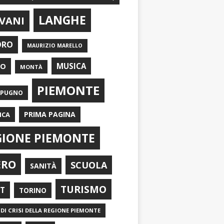
LANGHE
VANI
ORO
MAURIZIO MARELLO
EO
MUSICA
MONTÀ
PIEMONTE
APUGNO
PRIMA PAGINA
ICA
GIONE PIEMONTE
ERO
SCUOLA
SANITÀ
TURISMO
RT
TORINO
DI CRISI DELLA REGIONE PIEMONTE