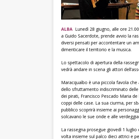
ALBA
Lunedì 28 giugno, alle ore 21.00,
a Guido Sacerdote, prende avvio la ras
diversi pensati per accontentare un amp
dimenticare il territorio e la musica.
Lo spettacolo di apertura della rasseg
vedrà andare in scena gli attori dell’a
Maracquaìbo è una piccola favola che a
dello sfruttamento indiscriminato dell
dei pirati, Francisco Pescado Maria de
coppi delle case. La sua ciurma, per sbarc
pubblico scoprirà insieme ai personaggi
solcavano le sue onde e alle verdeggian
La rassegna prosegue giovedì 1 luglio c
volta insieme sul palco dieci attrici e p