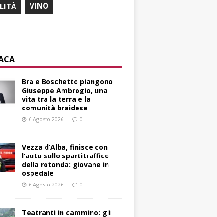
ILITÀ
VINO
ACA
Bra e Boschetto piangono
Giuseppe Ambrogio, una
vita tra la terra e la
comunità braidese
6 Agosto 2026
0
Vezza d’Alba, finisce con
l’auto sullo spartitraffico
della rotonda: giovane in
ospedale
6 Agosto 2026
0
Teatranti in cammino: gli