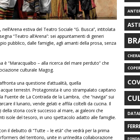
ANTE
AST
 nell’Arena estiva del Teatro Sociale “G. Busca”, intitolata
segna “Teatro all’Arena”: sei appuntamenti di generi
BR
io pubblico, dalle famiglie, agli amanti della prosa, senza
CHER
na è “Maracquaìbo – alla ricerca del mare perduto” che
COPE
ssociazione culturale Magog.
COV
ffronta una questione d’attualità, quella
e acque terrestri. Protagonista è uno strampalato capitano
CU
 la Fuente de La Contrada de la Lambra, che “naviga” sui
are il lunario, vende gelati e affila coltelli da cucina. Il
 della storia cos’è successo al mare, ai galeoni che
DATA
ti isole del tesoro, in uno spettacolo adatto alle famiglie.
FERR
on il debutto di “Tutte – le età” che vedrà per la prima
erformers del territorio, unite in un’inedita collaborazione
FONDAZ