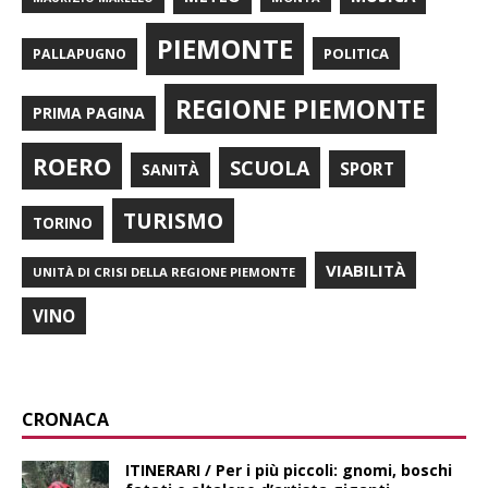
PIEMONTE
POLITICA
PALLAPUGNO
REGIONE PIEMONTE
PRIMA PAGINA
ROERO
SCUOLA
SPORT
SANITÀ
TURISMO
TORINO
VIABILITÀ
UNITÀ DI CRISI DELLA REGIONE PIEMONTE
VINO
CRONACA
ITINERARI / Per i più piccoli: gnomi, boschi