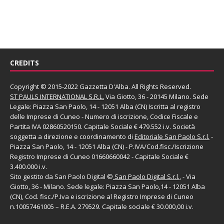
CREDITS
Copyright © 2015-2022 Gazzetta D'Alba. All Rights Reserved.
ST PAULS INTERNATIONAL S.R.L.
Via Giotto, 36 - 20145 Milano. Sede
Legale: Piazza San Paolo, 14 - 12051 Alba (CN) Iscritta al registro
delle Imprese di Cuneo - Numero di iscrizione, Codice Fiscale e
Partita IVA 02860520150. Capitale Sociale € 479.552 i.v. Società
soggetta a direzione e coordinamento di
Editoriale San Paolo
S.r.l.
-
Piazza San Paolo, 14 - 12051 Alba (CN) - P.IVA/Cod.fisc./Iscrizione
Registro Imprese di Cuneo 01660660042 - Capitale Sociale €
3.400.000 i.v.
Sito gestito da
San Paolo Digital
©
San Paolo Digital S.r.l.
, - Via
Giotto, 36 - Milano. Sede legale: Piazza San Paolo,14 - 12051 Alba
(CN), Cod. fisc./P.Iva e iscrizione al Registro Imprese di Cuneo
n.10057461005 – R.E.A. 279529. Capitale sociale € 30.000,00 i.v.