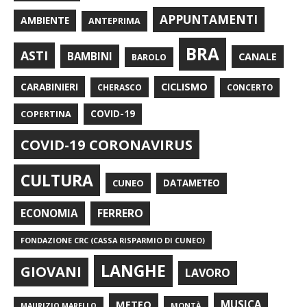
APPUNTAMENTI
AMBIENTE
ANTEPRIMA
BRA
ASTI
BAMBINI
CANALE
BAROLO
CARABINIERI
CICLISMO
CHERASCO
CONCERTO
COPERTINA
COVID-19
COVID-19 CORONAVIRUS
CULTURA
CUNEO
DATAMETEO
FERRERO
ECONOMIA
FONDAZIONE CRC (CASSA RISPARMIO DI CUNEO)
LANGHE
GIOVANI
LAVORO
METEO
MUSICA
MONTÀ
MAURIZIO MARELLO