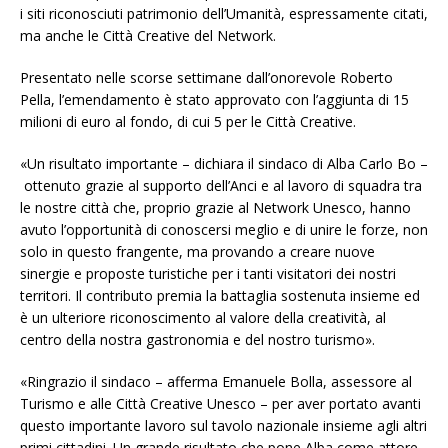
i siti riconosciuti patrimonio dell’Umanità, espressamente citati,
ma anche le Città Creative del Network.
Presentato nelle scorse settimane dall’onorevole Roberto
Pella, l’emendamento è stato approvato con l’aggiunta di 15
milioni di euro al fondo, di cui 5 per le Città Creative.
«Un risultato importante – dichiara il sindaco di Alba Carlo Bo –
ottenuto grazie al supporto dell’Anci e al lavoro di squadra tra
le nostre città che, proprio grazie al Network Unesco, hanno
avuto l’opportunità di conoscersi meglio e di unire le forze, non
solo in questo frangente, ma provando a creare nuove
sinergie e proposte turistiche per i tanti visitatori dei nostri
territori. Il contributo premia la battaglia sostenuta insieme ed
è un ulteriore riconoscimento al valore della creatività, al
centro della nostra gastronomia e del nostro turismo».
«Ringrazio il sindaco – afferma Emanuele Bolla, assessore al
Turismo e alle Città Creative Unesco – per aver portato avanti
questo importante lavoro sul tavolo nazionale insieme agli altri
primi cittadini. Un grande risultato che pone Alba come attore