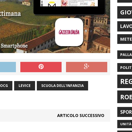
GIO
LAV
MET
PALL
POLIT
RE
DOCG
LEVICE
SCUOLA DELL'INFANZIA
RO
SPO
ARTICOLO SUCCESSIVO
UNITÀ 