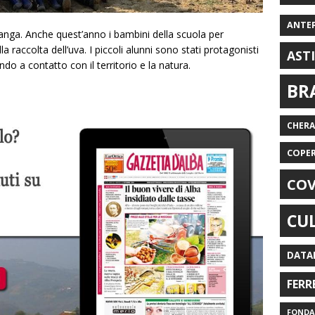
ANTE
nga. Anche quest’anno i bambini della scuola per
la raccolta dell’uva. I piccoli alunni sono stati protagonisti
AST
do a contatto con il territorio e la natura.
BR
CHER
COPE
COV
CU
DATA
FERR
FONDAZ