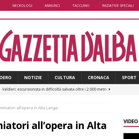
NECROLOGI
ANNUNCI
TACCUINO
INIZIATIVE SPECIALI
OERO
NOTIZIE
CULTURA
CRONACA
SPORT
]
Valdieri: escursionista in difficoltà salvata oltre i 2.000 metri
mmiatori all’opera in Alta Langa
]
Caso Galeasso in Comune ad Alba, per la Lega le dimissioni
VIDEO
l problema politico
ALBA
atori all’opera in Alta
]
ITINERARI / La ciclabile del Ponente ligure sui vecchi binari