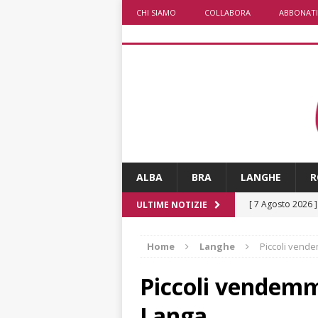
CHI SIAMO
COLLABORA
ABBONATI
ALBA
BRA
LANGHE
R
[ 7 Agosto 2026 
ULTIME NOTIZIE
CRONACA
Home
Langhe
Piccoli vende
[ 7 Agosto 2026 
non cancellano i
Piccoli vendemmi
[ 7 Agosto 2026 
Langa