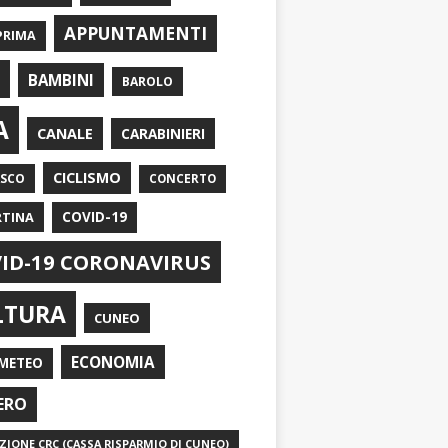
APPUNTAMENTI
PRIMA
I
BAMBINI
BAROLO
A
CANALE
CARABINIERI
CICLISMO
ASCO
CONCERTO
RTINA
COVID-19
ID-19 CORONAVIRUS
LTURA
CUNEO
ECONOMIA
METEO
ERO
IONE CRC (CASSA RISPARMIO DI CUNEO)