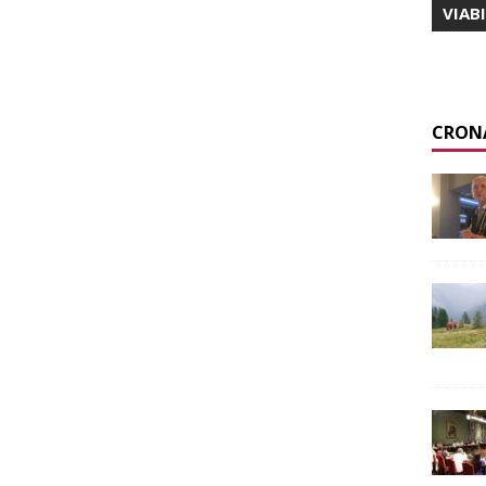
VIAB
CRON