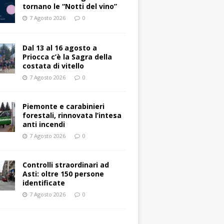
tornano le “Notti del vino”
7 Agosto 2026
0
Dal 13 al 16 agosto a
Priocca c’è la Sagra della
costata di vitello
7 Agosto 2026
0
Piemonte e carabinieri
forestali, rinnovata l’intesa
anti incendi
7 Agosto 2026
0
Controlli straordinari ad
Asti: oltre 150 persone
identificate
7 Agosto 2026
0