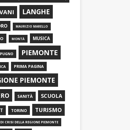
LANGHE
VANI
ORO
MAURIZIO MARELLO
EO
MUSICA
MONTÀ
PIEMONTE
APUGNO
PRIMA PAGINA
ICA
GIONE PIEMONTE
ERO
SCUOLA
SANITÀ
TURISMO
RT
TORINO
DI CRISI DELLA REGIONE PIEMONTE