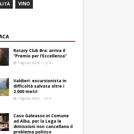
ILITÀ
VINO
ACA
Rotary Club Bra: arriva il
“Premio per l’Eccellenza”
7 Agosto 2026
0
Valdieri: escursionista in
difficoltà salvata oltre i
2.000 metri
7 Agosto 2026
0
Caso Galeasso in Comune
ad Alba, per la Lega le
dimissioni non cancellano il
problema politico