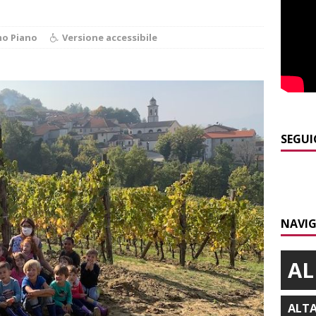
]
Maltempo a Monticello d’Alba: crolla un palo dell’illuminazione
mo Piano
Versione accessibile
PRIMO PIANO
]
Abitare il piemontese / La parola della settimana è Bifa
]
Alba: lunedì 10 agosto tornano le “Notti del vino”
ALBA
SEGUI
]
Dal 13 al 16 agosto a Priocca c’è la Sagra della costata di
PIANO
]
Rotary Club Bra: arriva il “Premio per l’Eccellenza”
BRA
NAVIG
AL
ALT