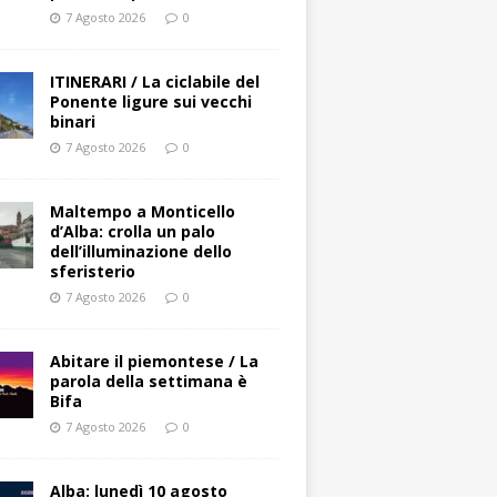
7 Agosto 2026
0
ITINERARI / La ciclabile del
Ponente ligure sui vecchi
binari
7 Agosto 2026
0
Maltempo a Monticello
d’Alba: crolla un palo
dell’illuminazione dello
sferisterio
7 Agosto 2026
0
Abitare il piemontese / La
parola della settimana è
Bifa
7 Agosto 2026
0
Alba: lunedì 10 agosto