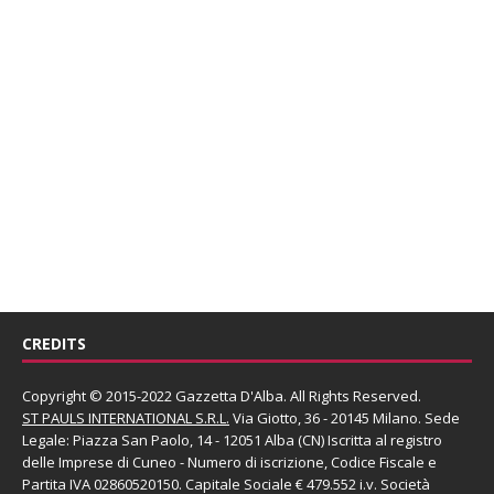
CREDITS
Copyright © 2015-2022 Gazzetta D'Alba. All Rights Reserved.
ST PAULS INTERNATIONAL S.R.L.
Via Giotto, 36 - 20145 Milano. Sede
Legale: Piazza San Paolo, 14 - 12051 Alba (CN) Iscritta al registro
delle Imprese di Cuneo - Numero di iscrizione, Codice Fiscale e
Partita IVA 02860520150. Capitale Sociale € 479.552 i.v. Società