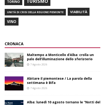
TURISMO
TORINO
VIABILITÀ
UNITÀ DI CRISI DELLA REGIONE PIEMONTE
VINO
CRONACA
Maltempo a Monticello d’Alba: crolla un
palo dell’illuminazione dello sferisterio
7 Agosto 2026
Abitare il piemontese / La parola della
settimana è Bifa
7 Agosto 2026
Alba: lunedì 10 agosto tornano le “Notti del