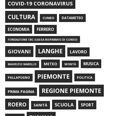
COVID-19 CORONAVIRUS
CULTURA
CUNEO
DATAMETEO
FERRERO
ECONOMIA
FONDAZIONE CRC (CASSA RISPARMIO DI CUNEO)
LANGHE
GIOVANI
LAVORO
METEO
MUSICA
MONTÀ
MAURIZIO MARELLO
PIEMONTE
POLITICA
PALLAPUGNO
REGIONE PIEMONTE
PRIMA PAGINA
ROERO
SCUOLA
SPORT
SANITÀ