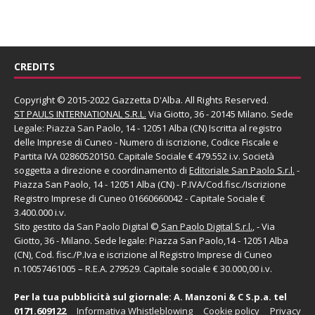
CREDITS
Copyright © 2015-2022 Gazzetta D'Alba. All Rights Reserved.
ST PAULS INTERNATIONAL S.R.L.
Via Giotto, 36 - 20145 Milano. Sede
Legale: Piazza San Paolo, 14 - 12051 Alba (CN) Iscritta al registro
delle Imprese di Cuneo - Numero di iscrizione, Codice Fiscale e
Partita IVA 02860520150. Capitale Sociale € 479.552 i.v. Società
soggetta a direzione e coordinamento di
Editoriale San Paolo
S.r.l.
-
Piazza San Paolo, 14 - 12051 Alba (CN) - P.IVA/Cod.fisc./Iscrizione
Registro Imprese di Cuneo 01660660042 - Capitale Sociale €
3.400.000 i.v.
Sito gestito da
San Paolo Digital
©
San Paolo Digital S.r.l.
, - Via
Giotto, 36 - Milano. Sede legale: Piazza San Paolo,14 - 12051 Alba
(CN), Cod. fisc./P.Iva e iscrizione al Registro Imprese di Cuneo
n.10057461005 – R.E.A. 279529. Capitale sociale € 30.000,00 i.v.
Per la tua pubblicità sul giornale:
A. Manzoni & C S.p.a.
tel
0171.609122
Informativa Whistleblowing
Cookie policy
Privacy