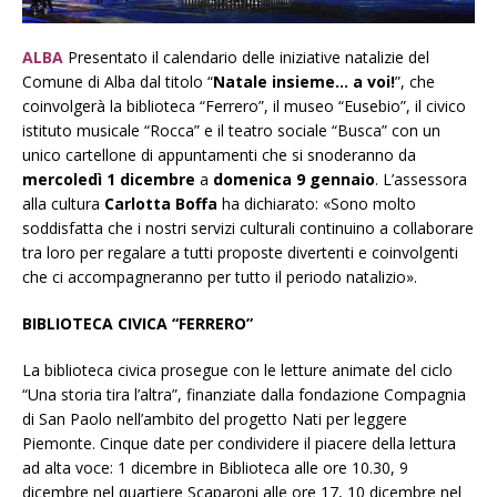
ALBA
Presentato il calendario delle iniziative natalizie del
Comune di Alba dal titolo “
Natale insieme… a voi!
”, che
coinvolgerà la biblioteca “Ferrero”, il museo “Eusebio”, il civico
istituto musicale “Rocca” e il teatro sociale “Busca” con un
unico cartellone di appuntamenti che si snoderanno da
mercoledì 1 dicembre
a
domenica 9 gennaio
. L’assessora
alla cultura
Carlotta Boffa
ha dichiarato: «Sono molto
soddisfatta che i nostri servizi culturali continuino a collaborare
tra loro per regalare a tutti proposte divertenti e coinvolgenti
che ci accompagneranno per tutto il periodo natalizio».
BIBLIOTECA CIVICA “FERRERO”
La biblioteca civica prosegue con le letture animate del ciclo
“Una storia tira l’altra”, finanziate dalla fondazione Compagnia
di San Paolo nell’ambito del progetto Nati per leggere
Piemonte. Cinque date per condividere il piacere della lettura
ad alta voce: 1 dicembre in Biblioteca alle ore 10.30, 9
dicembre nel quartiere Scaparoni alle ore 17, 10 dicembre nel