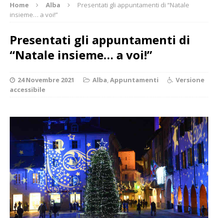
Home
Alba
Presentati gli appuntamenti di “Natale
insieme… a voi!”
Presentati gli appuntamenti di
“Natale insieme… a voi!”
24 Novembre 2021
Alba
,
Appuntamenti
Versione
accessibile