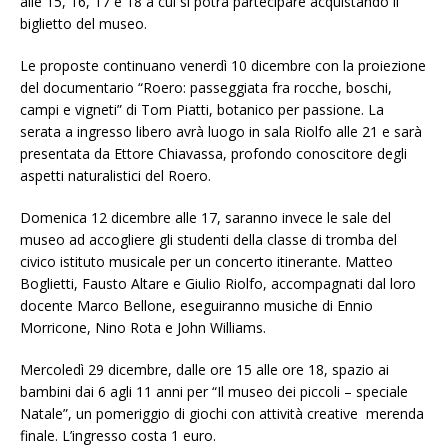
alle 15, 16, 17 e 18 a cui si potrà partecipare acquistando il
biglietto del museo.
Le proposte continuano venerdì 10 dicembre con la proiezione
del documentario “Roero: passeggiata fra rocche, boschi,
campi e vigneti” di Tom Piatti, botanico per passione. La
serata a ingresso libero avrà luogo in sala Riolfo alle 21 e sarà
presentata da Ettore Chiavassa, profondo conoscitore degli
aspetti naturalistici del Roero.
Domenica 12 dicembre alle 17, saranno invece le sale del
museo ad accogliere gli studenti della classe di tromba del
civico istituto musicale per un concerto itinerante. Matteo
Boglietti, Fausto Altare e Giulio Riolfo, accompagnati dal loro
docente Marco Bellone, eseguiranno musiche di Ennio
Morricone, Nino Rota e John Williams.
Mercoledì 29 dicembre, dalle ore 15 alle ore 18, spazio ai
bambini dai 6 agli 11 anni per “Il museo dei piccoli – speciale
Natale”, un pomeriggio di giochi con attività creative merenda
finale. L’ingresso costa 1 euro.