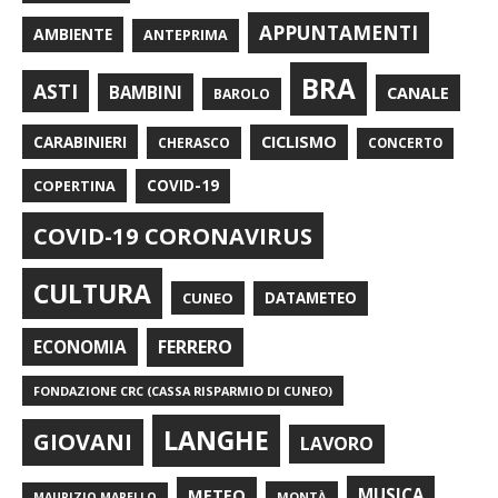
APPUNTAMENTI
AMBIENTE
ANTEPRIMA
BRA
ASTI
BAMBINI
CANALE
BAROLO
CARABINIERI
CICLISMO
CHERASCO
CONCERTO
COPERTINA
COVID-19
COVID-19 CORONAVIRUS
CULTURA
CUNEO
DATAMETEO
FERRERO
ECONOMIA
FONDAZIONE CRC (CASSA RISPARMIO DI CUNEO)
LANGHE
GIOVANI
LAVORO
METEO
MUSICA
MONTÀ
MAURIZIO MARELLO