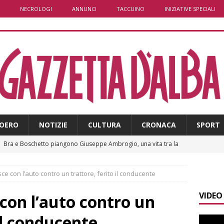
NECROLOGI
ANNUNCI
TACCUINO
INIZIATIVE SPECIALI
OERO
NOTIZIE
CULTURA
CRONACA
SPORT
]
Bra e Boschetto piangono Giuseppe Ambrogio, una vita tra la
ità braidese
BRA
isce con l’auto contro un trattore, ferito il conducente
]
Vezza d’Alba, finisce con l’auto sullo spartitraffico della
VIDEO
e in ospedale
CRONACA
 con l’auto contro un
]
La bella stagione riporta l’allarme sulle strade: cresce il
 il conducente