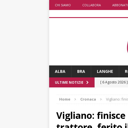
CHI SIAMO
COLLABORA
ABBONATI
ALBA
BRA
LANGHE
R
[ 6 Agosto 2026 
ULTIME NOTIZIE
terra e la comun
Home
Cronaca
Vigliano: fin
[ 6 Agosto 2026 
rotonda: giovan
Vigliano: finisce
[ 6 Agosto 2026 
trattore, ferito