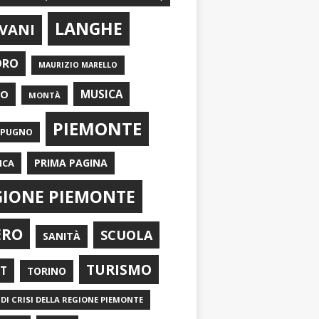
LANGHE
VANI
ORO
MAURIZIO MARELLO
EO
MUSICA
MONTÀ
PIEMONTE
APUGNO
PRIMA PAGINA
ICA
GIONE PIEMONTE
ERO
SCUOLA
SANITÀ
TURISMO
RT
TORINO
DI CRISI DELLA REGIONE PIEMONTE