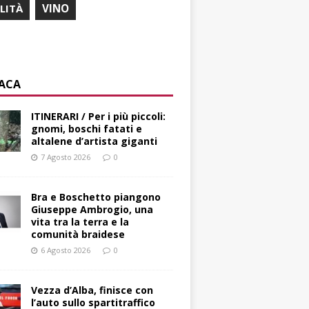
ILITÀ
VINO
ACA
ITINERARI / Per i più piccoli:
gnomi, boschi fatati e
altalene d’artista giganti
7 Agosto 2026
0
Bra e Boschetto piangono
Giuseppe Ambrogio, una
vita tra la terra e la
comunità braidese
6 Agosto 2026
0
Vezza d’Alba, finisce con
l’auto sullo spartitraffico