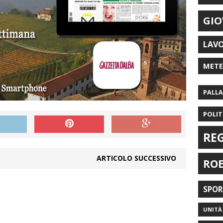
GIO
LAV
MET
PALL
POLIT
RE
ARTICOLO SUCCESSIVO
RO
SPO
UNITÀ 