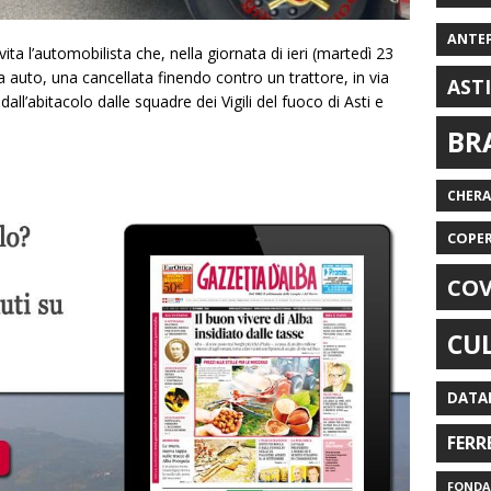
ANTE
ita l’automobilista che, nella giornata di ieri (martedì 23
 auto, una cancellata finendo contro un trattore, in via
AST
dall’abitacolo dalle squadre dei Vigili del fuoco di Asti e
BR
CHER
COPE
COV
CU
DATA
FERR
FONDAZ