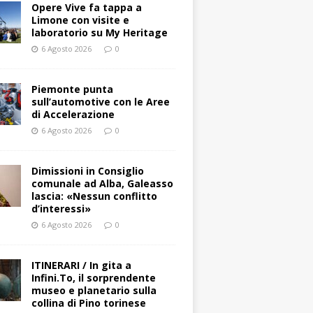
Opere Vive fa tappa a
Limone con visite e
laboratorio su My Heritage
6 Agosto 2026
0
Piemonte punta
sull’automotive con le Aree
di Accelerazione
6 Agosto 2026
0
Dimissioni in Consiglio
comunale ad Alba, Galeasso
lascia: «Nessun conflitto
d’interessi»
6 Agosto 2026
0
ITINERARI / In gita a
Infini.To, il sorprendente
museo e planetario sulla
collina di Pino torinese