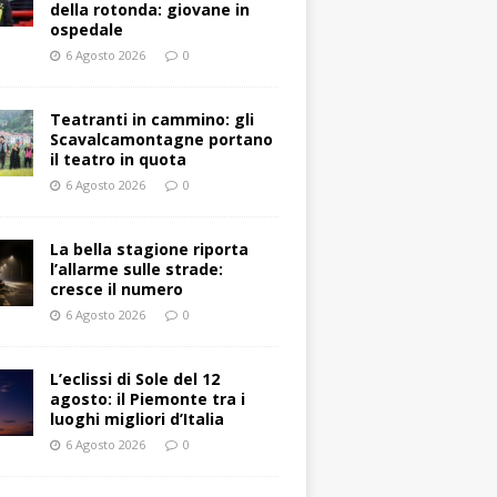
della rotonda: giovane in
ospedale
6 Agosto 2026
0
Teatranti in cammino: gli
Scavalcamontagne portano
il teatro in quota
6 Agosto 2026
0
La bella stagione riporta
l’allarme sulle strade:
cresce il numero
6 Agosto 2026
0
L’eclissi di Sole del 12
agosto: il Piemonte tra i
luoghi migliori d’Italia
6 Agosto 2026
0