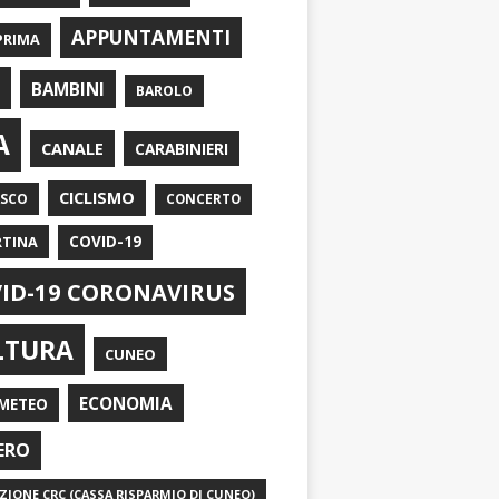
APPUNTAMENTI
PRIMA
I
BAMBINI
BAROLO
A
CANALE
CARABINIERI
CICLISMO
ASCO
CONCERTO
RTINA
COVID-19
ID-19 CORONAVIRUS
LTURA
CUNEO
ECONOMIA
METEO
ERO
IONE CRC (CASSA RISPARMIO DI CUNEO)