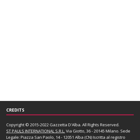
CREDITS
Copyright © 2015-2022 Gazzetta D'Alba. All Rights Reserved.
ST PAULS INTERNATIONAL S.R.L.
Via Giotto, 36 - 20145 Milano. Sede
Legale: Piazza San Paolo, 14 - 12051 Alba (CN) Iscritta al registro