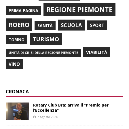
REGIONE PIEMONTE
PRIMA PAGINA
ROERO
SCUOLA
SPORT
SANITÀ
TURISMO
TORINO
VIABILITÀ
UNITÀ DI CRISI DELLA REGIONE PIEMONTE
VINO
CRONACA
Rotary Club Bra: arriva il “Premio per
l’Eccellenza”
7 Agosto 2026