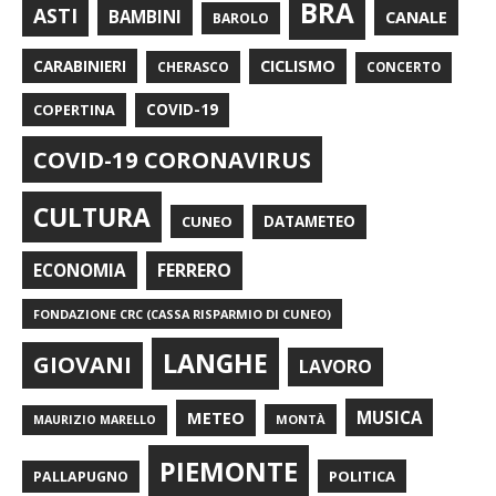
BRA
ASTI
BAMBINI
CANALE
BAROLO
CARABINIERI
CICLISMO
CHERASCO
CONCERTO
COPERTINA
COVID-19
COVID-19 CORONAVIRUS
CULTURA
CUNEO
DATAMETEO
FERRERO
ECONOMIA
FONDAZIONE CRC (CASSA RISPARMIO DI CUNEO)
LANGHE
GIOVANI
LAVORO
METEO
MUSICA
MONTÀ
MAURIZIO MARELLO
PIEMONTE
POLITICA
PALLAPUGNO