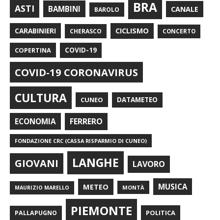
BRA
ASTI
BAMBINI
CANALE
BAROLO
CARABINIERI
CICLISMO
CHERASCO
CONCERTO
COPERTINA
COVID-19
COVID-19 CORONAVIRUS
CULTURA
CUNEO
DATAMETEO
FERRERO
ECONOMIA
FONDAZIONE CRC (CASSA RISPARMIO DI CUNEO)
LANGHE
GIOVANI
LAVORO
METEO
MUSICA
MONTÀ
MAURIZIO MARELLO
PIEMONTE
POLITICA
PALLAPUGNO