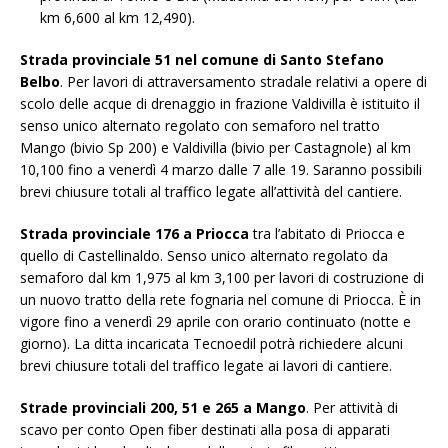
km 6,600 al km 12,490).
Strada provinciale 51 nel comune di Santo Stefano
Belbo
. Per lavori di attraversamento stradale relativi a opere di
scolo delle acque di drenaggio in frazione Valdivilla è istituito il
senso unico alternato regolato con semaforo nel tratto
Mango (bivio Sp 200) e Valdivilla (bivio per Castagnole) al km
10,100 fino a venerdì 4 marzo dalle 7 alle 19. Saranno possibili
brevi chiusure totali al traffico legate all’attività del cantiere.
Strada provinciale 176 a Priocca
tra l’abitato di Priocca e
quello di Castellinaldo. Senso unico alternato regolato da
semaforo dal km 1,975 al km 3,100 per lavori di costruzione di
un nuovo tratto della rete fognaria nel comune di Priocca. È in
vigore fino a venerdì 29 aprile con orario continuato (notte e
giorno). La ditta incaricata Tecnoedil potrà richiedere alcuni
brevi chiusure totali del traffico legate ai lavori di cantiere.
Strade provinciali 200, 51 e 265 a Mango
. Per attività di
scavo per conto Open fiber destinati alla posa di apparati