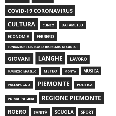
COVID-19 CORONAVIRUS
CULTURA
CUNEO
DATAMETEO
FERRERO
ECONOMIA
FONDAZIONE CRC (CASSA RISPARMIO DI CUNEO)
LANGHE
GIOVANI
LAVORO
METEO
MUSICA
MONTÀ
MAURIZIO MARELLO
PIEMONTE
POLITICA
PALLAPUGNO
REGIONE PIEMONTE
PRIMA PAGINA
ROERO
SCUOLA
SPORT
SANITÀ