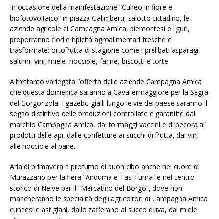
In occasione della manifestazione “Cuneo in fiore e
biofotovoltaico” in piazza Galimberti, salotto cittadino, le
aziende agricole di Campagna Amica, piemontesi e liguri,
proporranno fiori e tipicità agroalimentari fresche e
trasformate: ortofrutta di stagione come i prelibati asparagi,
salumi, vini, miele, nocciole, farine, biscotti e torte.
Altrettanto variegata l’offerta delle aziende Campagna Amica
che questa domenica saranno a Cavallermaggiore per la Sagra
del Gorgonzola. I gazebo gialli lungo le vie del paese saranno il
segno distintivo delle produzioni controllate e garantite dal
marchio Campagna Amica, dai formaggi vaccini e di pecora ai
prodotti delle api, dalle confetture ai succhi di frutta, dai vini
alle nocciole al pane.
Aria di primavera e profumo di buon cibo anche nel cuore di
Murazzano per la fiera “Anduma e Tas-Tuma” e nel centro
storico di Neive per il “Mercatino del Borgo”, dove non
mancheranno le specialità degli agricoltori di Campagna Amica
cuneesi e astigiani, dallo zafferano al succo d’uva, dal miele