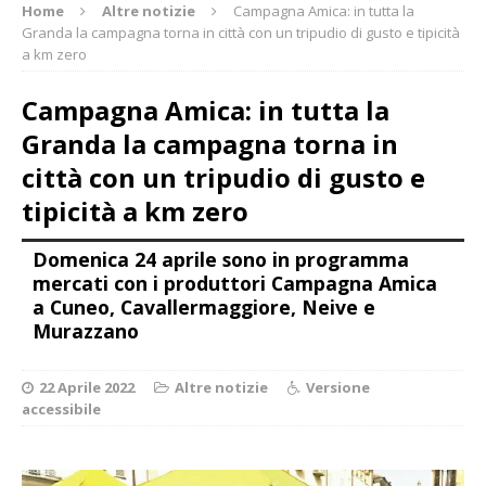
Home
Altre notizie
Campagna Amica: in tutta la
Granda la campagna torna in città con un tripudio di gusto e tipicità
a km zero
Campagna Amica: in tutta la
Granda la campagna torna in
città con un tripudio di gusto e
tipicità a km zero
Domenica 24 aprile sono in programma
mercati con i produttori Campagna Amica
a Cuneo, Cavallermaggiore, Neive e
Murazzano
22 Aprile 2022
Altre notizie
Versione
accessibile