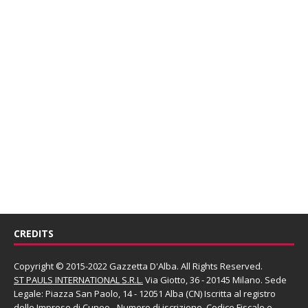
CREDITS
Copyright © 2015-2022 Gazzetta D'Alba. All Rights Reserved.
ST PAULS INTERNATIONAL S.R.L.
Via Giotto, 36 - 20145 Milano. Sede
Legale: Piazza San Paolo, 14 - 12051 Alba (CN) Iscritta al registro
delle Imprese di Cuneo - Numero di iscrizione, Codice Fiscale e