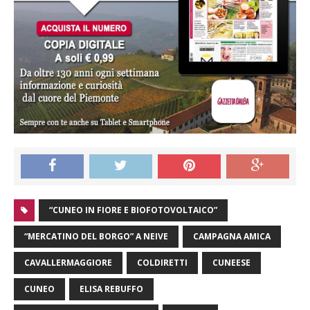
“CUNEO IN FIORE E BIOFOTOVOLTAICO”
“MERCATINO DEL BORGO” A NEIVE
CAMPAGNA AMICA
CAVALLERMAGGIORE
COLDIRETTI
CUNEESE
CUNEO
ELISA REBUFFO