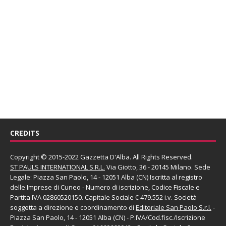
CREDITS
Copyright © 2015-2022 Gazzetta D'Alba. All Rights Reserved.
ST PAULS INTERNATIONAL S.R.L.
Via Giotto, 36 - 20145 Milano. Sede
Legale: Piazza San Paolo, 14 - 12051 Alba (CN) Iscritta al registro
delle Imprese di Cuneo - Numero di iscrizione, Codice Fiscale e
Partita IVA 02860520150. Capitale Sociale € 479.552 i.v. Società
soggetta a direzione e coordinamento di
Editoriale San Paolo
S.r.l.
-
Piazza San Paolo, 14 - 12051 Alba (CN) - P.IVA/Cod.fisc./Iscrizione