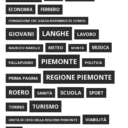
FERRERO
ECONOMIA
FONDAZIONE CRC (CASSA RISPARMIO DI CUNEO)
LANGHE
GIOVANI
LAVORO
METEO
MUSICA
MONTÀ
MAURIZIO MARELLO
PIEMONTE
POLITICA
PALLAPUGNO
REGIONE PIEMONTE
PRIMA PAGINA
ROERO
SCUOLA
SPORT
SANITÀ
TURISMO
TORINO
VIABILITÀ
UNITÀ DI CRISI DELLA REGIONE PIEMONTE