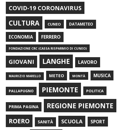
COVID-19 CORONAVIRUS
CULTURA
CUNEO
DATAMETEO
FERRERO
ECONOMIA
FONDAZIONE CRC (CASSA RISPARMIO DI CUNEO)
LANGHE
GIOVANI
LAVORO
METEO
MUSICA
MONTÀ
MAURIZIO MARELLO
PIEMONTE
POLITICA
PALLAPUGNO
REGIONE PIEMONTE
PRIMA PAGINA
ROERO
SCUOLA
SPORT
SANITÀ