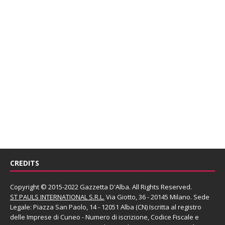
CREDITS
Copyright © 2015-2022 Gazzetta D'Alba. All Rights Reserved.
ST PAULS INTERNATIONAL S.R.L.
Via Giotto, 36 - 20145 Milano. Sede
Legale: Piazza San Paolo, 14 - 12051 Alba (CN) Iscritta al registro
delle Imprese di Cuneo - Numero di iscrizione, Codice Fiscale e