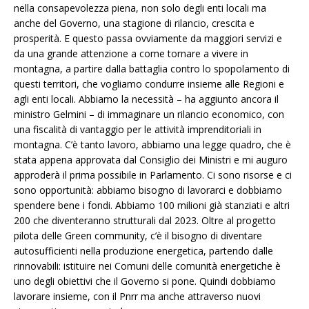
nella consapevolezza piena, non solo degli enti locali ma
anche del Governo, una stagione di rilancio, crescita e
prosperità. E questo passa ovviamente da maggiori servizi e
da una grande attenzione a come tornare a vivere in
montagna, a partire dalla battaglia contro lo spopolamento di
questi territori, che vogliamo condurre insieme alle Regioni e
agli enti locali. Abbiamo la necessità – ha aggiunto ancora il
ministro Gelmini – di immaginare un rilancio economico, con
una fiscalità di vantaggio per le attività imprenditoriali in
montagna. C’è tanto lavoro, abbiamo una legge quadro, che è
stata appena approvata dal Consiglio dei Ministri e mi auguro
approderà il prima possibile in Parlamento. Ci sono risorse e ci
sono opportunità: abbiamo bisogno di lavorarci e dobbiamo
spendere bene i fondi. Abbiamo 100 milioni già stanziati e altri
200 che diventeranno strutturali dal 2023. Oltre al progetto
pilota delle Green community, c’è il bisogno di diventare
autosufficienti nella produzione energetica, partendo dalle
rinnovabili: istituire nei Comuni delle comunità energetiche è
uno degli obiettivi che il Governo si pone. Quindi dobbiamo
lavorare insieme, con il Pnrr ma anche attraverso nuovi