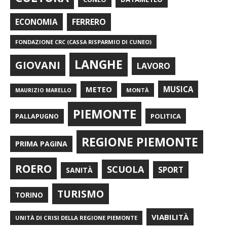
FERRERO
ECONOMIA
FONDAZIONE CRC (CASSA RISPARMIO DI CUNEO)
LANGHE
GIOVANI
LAVORO
METEO
MUSICA
MONTÀ
MAURIZIO MARELLO
PIEMONTE
POLITICA
PALLAPUGNO
REGIONE PIEMONTE
PRIMA PAGINA
ROERO
SCUOLA
SPORT
SANITÀ
TURISMO
TORINO
VIABILITÀ
UNITÀ DI CRISI DELLA REGIONE PIEMONTE