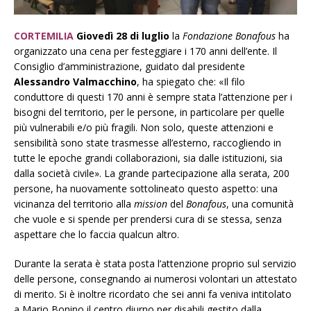
CORTEMILIA
Giovedì 28 di luglio
la
Fondazione Bonafous
ha
organizzato una cena per festeggiare i 170 anni dell’ente.
Il
Consiglio d’amministrazione, guidato dal presidente
Alessandro Valmacchino
, ha spiegato che: «Il filo
conduttore di questi 170 anni è sempre stata l’attenzione per i
bisogni del territorio, per le persone, in particolare per quelle
più vulnerabili e/o più fragili. Non solo, queste attenzioni e
sensibilità sono state trasmesse all’esterno, raccogliendo in
tutte le epoche grandi collaborazioni, sia dalle istituzioni, sia
dalla società civile». La grande partecipazione alla serata, 200
persone, ha nuovamente sottolineato questo aspetto: una
vicinanza del territorio alla
mission
del
Bonafous
, una comunità
che vuole e si spende per prendersi cura di se stessa, senza
aspettare che lo faccia qualcun altro.
Durante la serata è stata posta l’attenzione proprio sul servizio
delle persone, consegnando ai numerosi volontari un attestato
di merito. Si è inoltre ricordato che sei anni fa veniva intitolato
a Mario Bonino il centro diurno per disabili gestito dalla