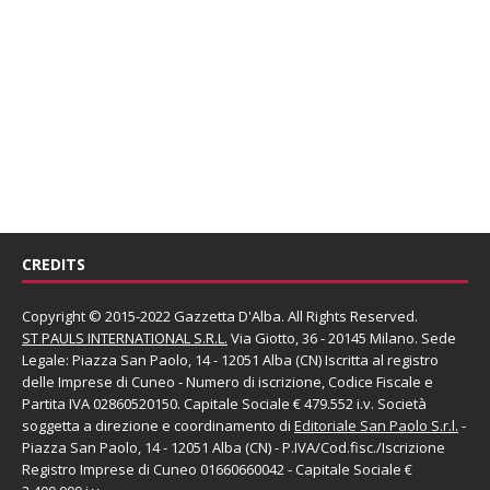
CREDITS
Copyright © 2015-2022 Gazzetta D'Alba. All Rights Reserved.
ST PAULS INTERNATIONAL S.R.L.
Via Giotto, 36 - 20145 Milano. Sede
Legale: Piazza San Paolo, 14 - 12051 Alba (CN) Iscritta al registro
delle Imprese di Cuneo - Numero di iscrizione, Codice Fiscale e
Partita IVA 02860520150. Capitale Sociale € 479.552 i.v. Società
soggetta a direzione e coordinamento di
Editoriale San Paolo
S.r.l.
-
Piazza San Paolo, 14 - 12051 Alba (CN) - P.IVA/Cod.fisc./Iscrizione
Registro Imprese di Cuneo 01660660042 - Capitale Sociale €