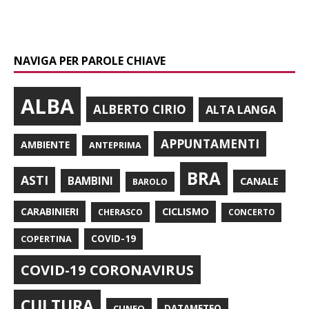
NAVIGA PER PAROLE CHIAVE
ALBA
ALBERTO CIRIO
ALTA LANGA
APPUNTAMENTI
AMBIENTE
ANTEPRIMA
BRA
ASTI
BAMBINI
CANALE
BAROLO
CARABINIERI
CICLISMO
CHERASCO
CONCERTO
COPERTINA
COVID-19
COVID-19 CORONAVIRUS
CULTURA
CUNEO
DATAMETEO