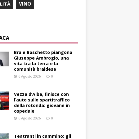
ILITÀ
VINO
ACA
Bra e Boschetto piangono
Giuseppe Ambrogio, una
vita tra la terra e la
comunità braidese
6 Agosto 2026
0
Vezza d’Alba, finisce con
l’auto sullo spartitraffico
della rotonda: giovane in
ospedale
6 Agosto 2026
0
Teatranti in cammino: gli