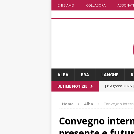
CHI SIAMO
COLLABORA
ABBONATI
ALBA
BRA
LANGHE
R
[ 6 Agosto 2026 
ULTIME NOTIZIE
rotonda: giovan
Home
Alba
Convegno interna
[ 6 Agosto 2026 
numero
ALTRE
Convegno intern
[ 6 Agosto 2026 
presente e futur