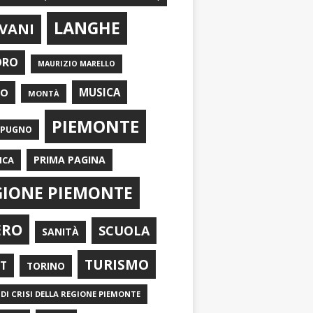
LANGHE
VANI
ORO
MAURIZIO MARELLO
EO
MUSICA
MONTÀ
PIEMONTE
APUGNO
PRIMA PAGINA
ICA
GIONE PIEMONTE
ERO
SCUOLA
SANITÀ
TURISMO
RT
TORINO
DI CRISI DELLA REGIONE PIEMONTE