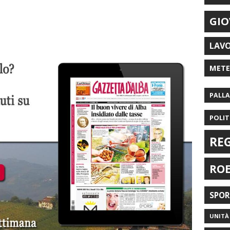
GIO
LAV
MET
PALL
POLIT
RE
RO
SPO
UNITÀ 