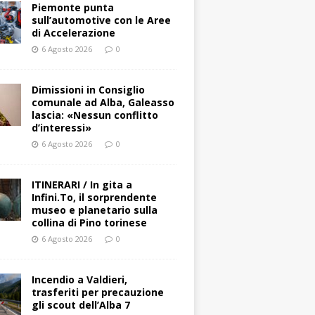
Piemonte punta
sull’automotive con le Aree
di Accelerazione
6 Agosto 2026
0
Dimissioni in Consiglio
comunale ad Alba, Galeasso
lascia: «Nessun conflitto
d’interessi»
6 Agosto 2026
0
ITINERARI / In gita a
Infini.To, il sorprendente
museo e planetario sulla
collina di Pino torinese
6 Agosto 2026
0
Incendio a Valdieri,
trasferiti per precauzione
gli scout dell’Alba 7