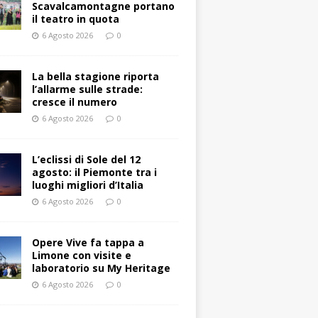
Scavalcamontagne portano
il teatro in quota
6 Agosto 2026
0
La bella stagione riporta
l’allarme sulle strade:
cresce il numero
6 Agosto 2026
0
L’eclissi di Sole del 12
agosto: il Piemonte tra i
luoghi migliori d’Italia
6 Agosto 2026
0
Opere Vive fa tappa a
Limone con visite e
laboratorio su My Heritage
6 Agosto 2026
0