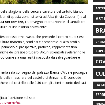
ANTE
 della stagione della cerca e cavatura del tartufo bianco,
beri di questa zona, si terrà ad Alba (in via Cavour 4) e al
AST
 24 settembre,
il Convegno internazionale “Il tartufo tra
turo di una risorsa polivalente”.
BR
ofessoressa Irma Naso, che presiede il centro studi Cesa
cultura materiale, studiosi e accademici di alto profilo
CHER
o parlando di prospettive, pratiche, rappresentazioni
COPE
iche del prezioso tubero. Alcuni scienziati sveleranno le
ndo come sia una realtà nascosta da salvaguardare e
COV
CU
5 nella sala convegno del palazzo Banca d’Alba e prosegue
ala delle maschere del castello di Grinzane. Si conclude
re del castello dalle 9.30 con gli ultimi incontri dedicati
DATA
FERR
ata l’iscrizione sul sito
/22/tartufo/
.
FONDAZ