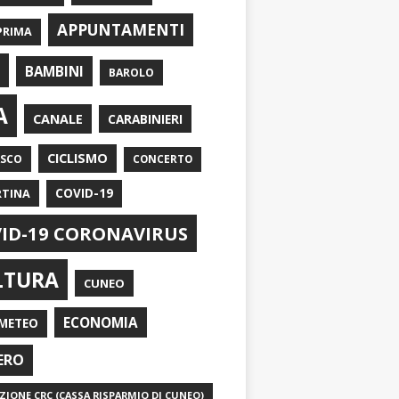
APPUNTAMENTI
PRIMA
I
BAMBINI
BAROLO
A
CANALE
CARABINIERI
CICLISMO
ASCO
CONCERTO
RTINA
COVID-19
ID-19 CORONAVIRUS
LTURA
CUNEO
ECONOMIA
METEO
ERO
IONE CRC (CASSA RISPARMIO DI CUNEO)