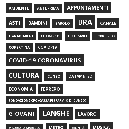
APPUNTAMENTI
AMBIENTE
ANTEPRIMA
BRA
ASTI
BAMBINI
CANALE
BAROLO
CARABINIERI
CICLISMO
CHERASCO
CONCERTO
COPERTINA
COVID-19
COVID-19 CORONAVIRUS
CULTURA
CUNEO
DATAMETEO
FERRERO
ECONOMIA
FONDAZIONE CRC (CASSA RISPARMIO DI CUNEO)
LANGHE
GIOVANI
LAVORO
METEO
MUSICA
MONTÀ
MAURIZIO MARELLO