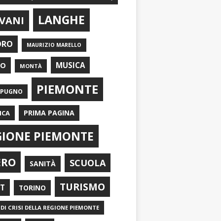
LANGHE
VANI
ORO
MAURIZIO MARELLO
EO
MUSICA
MONTÀ
PIEMONTE
APUGNO
PRIMA PAGINA
ICA
GIONE PIEMONTE
ERO
SCUOLA
SANITÀ
TURISMO
RT
TORINO
DI CRISI DELLA REGIONE PIEMONTE