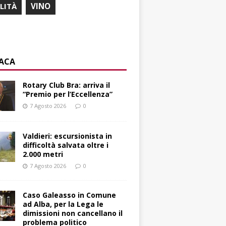
ILITÀ
VINO
ACA
Rotary Club Bra: arriva il
“Premio per l’Eccellenza”
7 Agosto 2026
0
Valdieri: escursionista in
difficoltà salvata oltre i
2.000 metri
7 Agosto 2026
0
Caso Galeasso in Comune
ad Alba, per la Lega le
dimissioni non cancellano il
problema politico