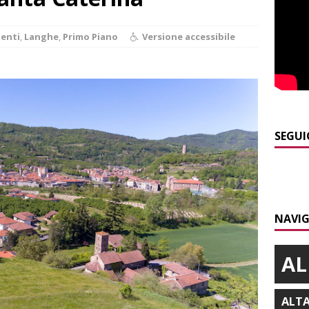
]
Maltempo a Monticello d’Alba: crolla un palo dell’illuminazione
enti
,
Langhe
,
Primo Piano
Versione accessibile
PRIMO PIANO
]
Abitare il piemontese / La parola della settimana è Bifa
]
Alba: lunedì 10 agosto tornano le “Notti del vino”
ALBA
SEGUI
]
Dal 13 al 16 agosto a Priocca c’è la Sagra della costata di
PIANO
]
Rotary Club Bra: arriva il “Premio per l’Eccellenza”
BRA
NAVIG
AL
ALT