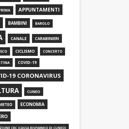
APPUNTAMENTI
PRIMA
I
BAMBINI
BAROLO
A
CANALE
CARABINIERI
CICLISMO
ASCO
CONCERTO
RTINA
COVID-19
ID-19 CORONAVIRUS
LTURA
CUNEO
ECONOMIA
METEO
ERO
IONE CRC (CASSA RISPARMIO DI CUNEO)