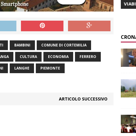
VIAB
CRON
TI
BAMBINI
COMUNE DI CORTEMILIA
LANGA
CULTURA
ECONOMIA
FERRERO
NI
LANGHE
PIEMONTE
ARTICOLO SUCCESSIVO