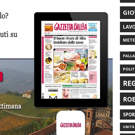
GIO
LAV
MET
PALL
POLIT
RE
RO
SPO
UNITÀ 