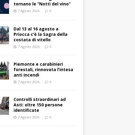
tornano le “Notti del vino”
7 Agosto 2026
0
Dal 13 al 16 agosto a
Priocca c’è la Sagra della
costata di vitello
7 Agosto 2026
0
Piemonte e carabinieri
forestali, rinnovata l’intesa
anti incendi
7 Agosto 2026
0
Controlli straordinari ad
Asti: oltre 150 persone
identificate
7 Agosto 2026
0