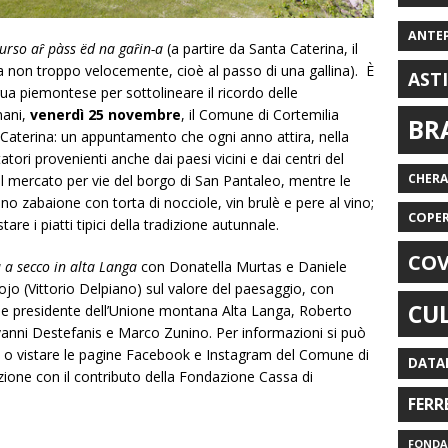
ANTE
scurso aȓ pàss ëd na gaȓin-a
(a partire da Santa Caterina, il
a non troppo velocemente, cioè al passo di una gallina). È
AST
gua piemontese per sottolineare il ricordo delle
mani,
venerdì 25 novembre
, il Comune di Cortemilia
BR
a Caterina: un appuntamento che ogni anno attira, nella
tatori provenienti anche dai paesi vicini e dai centri del
CHER
 il mercato per vie del borgo di San Pantaleo, mentre le
nno zabaione con torta di nocciole, vin brulè e pere al vino;
COPE
are i piatti tipici della tradizione autunnale.
COV
a a secco in alta Langa
con Donatella Murtas e Daniele
jo (Vittorio Delpiano) sul valore del paesaggio, con
CU
ia e presidente dell’Unione montana Alta Langa, Roberto
ovanni Destefanis e Marco Zunino. Per informazioni si può
) o vistare le pagine Facebook e Instagram del Comune di
DATA
zione con il contributo della Fondazione Cassa di
FERR
FONDAZ