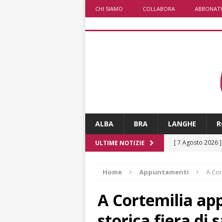
CHI SIAMO
COLLABORA
ABBONATI
ALBA
BRA
LANGHE
R
[ 7 Agosto 2026 
ULTIME NOTIZIE
CRONACA
Home
Appuntamenti
A Cor
[ 7 Agosto 2026 
non cancellano i
A Cortemilia ap
[ 7 Agosto 2026 
storica fiera di