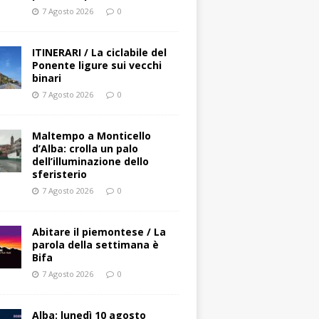
7 Agosto 2026
0
ITINERARI / La ciclabile del
Ponente ligure sui vecchi
binari
7 Agosto 2026
0
Maltempo a Monticello
d’Alba: crolla un palo
dell’illuminazione dello
sferisterio
7 Agosto 2026
0
Abitare il piemontese / La
parola della settimana è
Bifa
7 Agosto 2026
0
Alba: lunedì 10 agosto