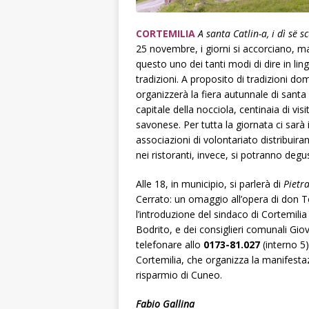
CORTEMILIA
A santa Catlin-a, i dì së 
25 novembre, i giorni si accorciano, m
questo uno dei tanti modi di dire in lin
tradizioni. A proposito di tradizioni do
organizzerà la fiera autunnale di sant
capitale della nocciola, centinaia di visi
savonese. Per tutta la giornata ci sarà
associazioni di volontariato distribuira
nei ristoranti, invece, si potranno degust
Alle 18, in municipio, si parlerà di
Pietr
Cerrato: un omaggio all’opera di don To
l’introduzione del sindaco di Cortemil
Bodrito, e dei consiglieri comunali Gi
telefonare allo
0173-81.027
(interno 5
Cortemilia, che organizza la manifesta
risparmio di Cuneo.
Fabio Gallina