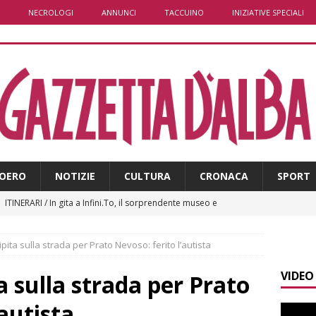
NECROLOGI
ANNUNCI
TACCUINO
INIZIATIVE SPECIALI
OERO
NOTIZIE
CULTURA
CRONACA
SPORT
]
ITINERARI / In gita a Infini.To, il sorprendente museo e
collina di Pino torinese
ALBA
ita sulla strada per Prato Nevoso: ferito l’autista
]
Incendio a Valdieri, trasferiti per precauzione gli scout
VIDEO
BA
 sulla strada per Prato
]
Palio di Asti, Andrea Calamassi confermato mossiere per
’autista