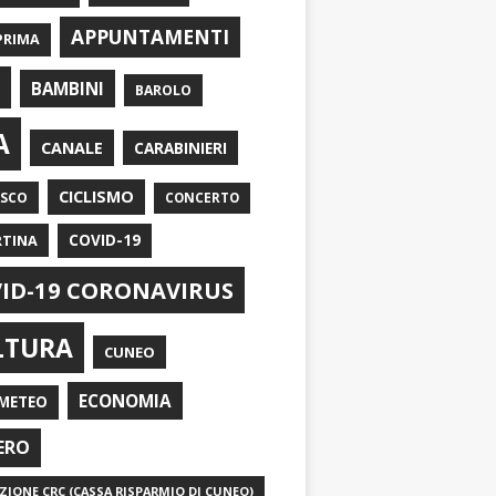
APPUNTAMENTI
PRIMA
I
BAMBINI
BAROLO
A
CANALE
CARABINIERI
CICLISMO
ASCO
CONCERTO
RTINA
COVID-19
ID-19 CORONAVIRUS
LTURA
CUNEO
ECONOMIA
METEO
ERO
IONE CRC (CASSA RISPARMIO DI CUNEO)