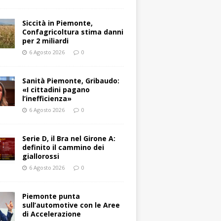
Siccità in Piemonte,
Confagricoltura stima danni
per 2 miliardi
6 Agosto 2026
0
Sanità Piemonte, Gribaudo:
«I cittadini pagano
l’inefficienza»
6 Agosto 2026
0
Serie D, il Bra nel Girone A:
definito il cammino dei
giallorossi
6 Agosto 2026
0
Piemonte punta
sull’automotive con le Aree
di Accelerazione