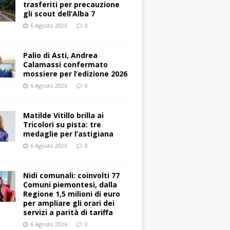
trasferiti per precauzione
gli scout dell’Alba 7
6 Agosto 2026
0
Palio di Asti, Andrea
Calamassi confermato
mossiere per l’edizione 2026
6 Agosto 2026
0
Matilde Vitillo brilla ai
Tricolori su pista: tre
medaglie per l’astigiana
6 Agosto 2026
0
Nidi comunali: coinvolti 77
Comuni piemontesi, dalla
Regione 1,5 milioni di euro
per ampliare gli orari dei
servizi a parità di tariffa
6 Agosto 2026
0