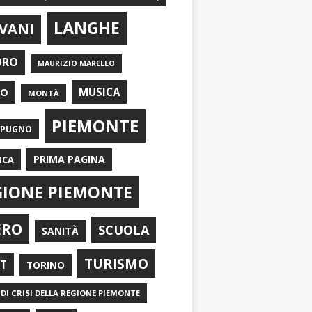
LANGHE
VANI
ORO
MAURIZIO MARELLO
EO
MUSICA
MONTÀ
PIEMONTE
APUGNO
PRIMA PAGINA
ICA
GIONE PIEMONTE
ERO
SCUOLA
SANITÀ
TURISMO
RT
TORINO
DI CRISI DELLA REGIONE PIEMONTE