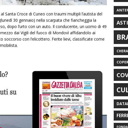
ANTE
 al Santa Croce di Cuneo con traumi multipli l’autista del
lunedì 30 gennaio) nella scarpata che fiancheggia la
AST
oso, dopo l’urto con un auto. Il conducente, un uomo di 49
l mezzo dai Vigili del fuoco di Mondovì affidandolo ai
BR
o soccorso con l’elicottero. Ferite lievi, classificate come
mobilista.
CHER
COPE
COV
CU
DATA
FERR
FONDAZ