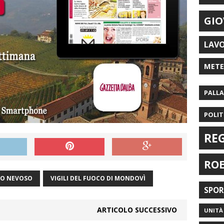
GIO
LAV
MET
PALL
POLIT
RE
RO
TO NEVOSO
VIGILI DEL FUOCO DI MONDOVÌ
SPO
ARTICOLO SUCCESSIVO
UNITÀ 