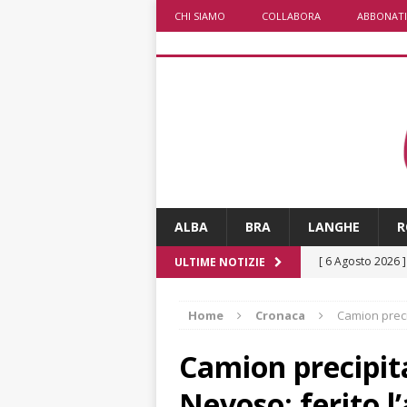
CHI SIAMO
COLLABORA
ABBONATI
ALBA
BRA
LANGHE
R
[ 6 Agosto 2026 
ULTIME NOTIZIE
planetario sulla 
Home
Cronaca
Camion precip
[ 6 Agosto 2026 
dell’Alba 7
AL
Camion precipita
[ 6 Agosto 2026 
Nevoso: ferito l