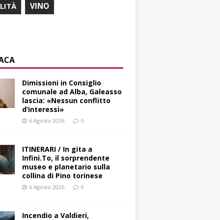
ILITÀ
VINO
ACA
Dimissioni in Consiglio
comunale ad Alba, Galeasso
lascia: «Nessun conflitto
d’interessi»
6 Agosto 2026
0
ITINERARI / In gita a
Infini.To, il sorprendente
museo e planetario sulla
collina di Pino torinese
6 Agosto 2026
0
Incendio a Valdieri,