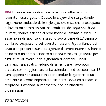
BRA
Un’ora e mezza di sciopero per dire: «Basta con i
lavoratori usa e getta». Questo lo
slogan
che sta guidando
l’agitazione sindacale delle sigle
Cgil
,
Cisl
e
Uil
che si occupano
di lavoratori somministrati, nei confronti dell’
Arpa Spa
di via
Piumati, storica azienda di produzione di laminati plastici. Le
assemblee di fabbrica che si sono svolte venerdì 27 gennaio,
con la partecipazione dei lavoratori assunti
Arpa
a fianco dei
lavoratori precari assunti da agenzie di lavoro interinale, hanno
deliberato un primo sciopero di un’ora e mezza (in uscita per
tutti i turni di lavoro) per la giornata di domani, lunedì 30
gennaio. I sindacati chiedono di far rientrare i lavoratori
precari, con maggiore anzianità aziendale, e di occuparli sui 18
turni appena ripristinati; richiedono inoltre la garanzia di un
ambiente di lavoro improntato alla correttezza ed al rispetto
reciproco. L’azienda, al momento, non ha rilasciato
dichiarazioni.
Valter Manzone