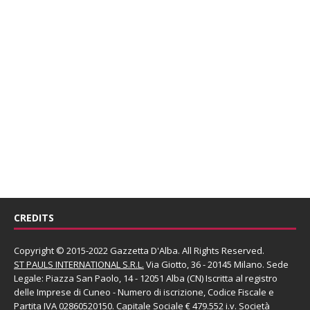
CREDITS
Copyright © 2015-2022 Gazzetta D'Alba. All Rights Reserved.
ST PAULS INTERNATIONAL S.R.L.
Via Giotto, 36 - 20145 Milano. Sede
Legale: Piazza San Paolo, 14 - 12051 Alba (CN) Iscritta al registro
delle Imprese di Cuneo - Numero di iscrizione, Codice Fiscale e
Partita IVA 02860520150. Capitale Sociale € 479.552 i.v. Società