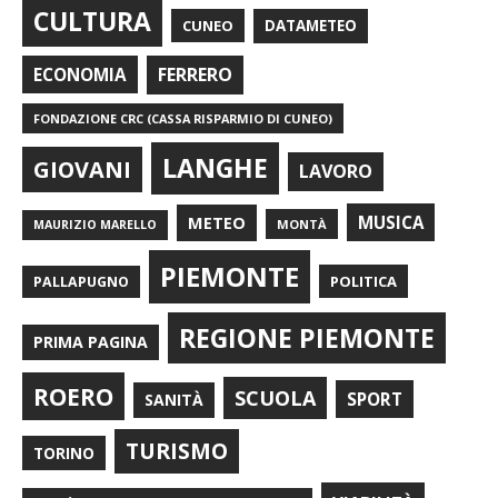
CULTURA
CUNEO
DATAMETEO
FERRERO
ECONOMIA
FONDAZIONE CRC (CASSA RISPARMIO DI CUNEO)
LANGHE
GIOVANI
LAVORO
METEO
MUSICA
MONTÀ
MAURIZIO MARELLO
PIEMONTE
POLITICA
PALLAPUGNO
REGIONE PIEMONTE
PRIMA PAGINA
ROERO
SCUOLA
SPORT
SANITÀ
TURISMO
TORINO