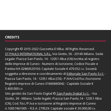
CREDITS
Copyright © 2015-2022 Gazzetta D'Alba. All Rights Reserved.
ST PAULS INTERNATIONAL S.R.L.
Via Giotto, 36 - 20145 Milano. Sede
Legale: Piazza San Paolo, 14 - 12051 Alba (CN) Iscritta al registro
delle Imprese di Cuneo - Numero di iscrizione, Codice Fiscale e
Partita IVA 02860520150. Capitale Sociale € 479.552 i.v. Società
soggetta a direzione e coordinamento di
Editoriale San Paolo
S.r.l.
-
Piazza San Paolo, 14 - 12051 Alba (CN) - P.IVA/Cod.fisc./Iscrizione
Registro Imprese di Cuneo 01660660042 - Capitale Sociale €
3.400.000 i.v.
Sito gestito da
San Paolo Digital
©
San Paolo Digital S.r.l.
, - Via
Giotto, 36 - Milano. Sede legale: Piazza San Paolo,14 - 12051 Alba
(CN), Cod. fisc./P.Iva e iscrizione al Registro Imprese di Cuneo
n.10057461005 – R.E.A. 279529. Capitale sociale € 30.000,00 i.v.