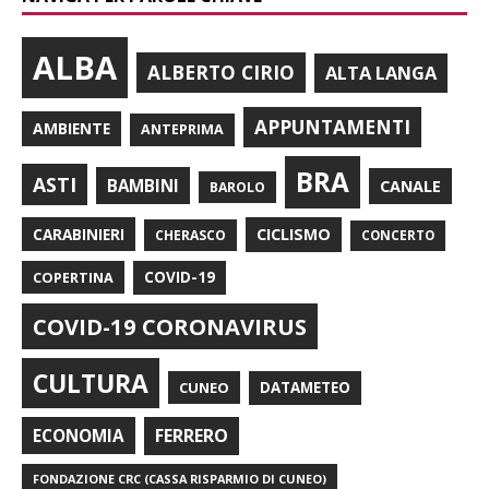
ALBA
ALBERTO CIRIO
ALTA LANGA
APPUNTAMENTI
AMBIENTE
ANTEPRIMA
BRA
ASTI
BAMBINI
CANALE
BAROLO
CARABINIERI
CICLISMO
CHERASCO
CONCERTO
COPERTINA
COVID-19
COVID-19 CORONAVIRUS
CULTURA
CUNEO
DATAMETEO
FERRERO
ECONOMIA
FONDAZIONE CRC (CASSA RISPARMIO DI CUNEO)