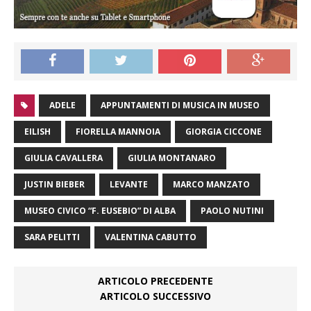
ADELE
APPUNTAMENTI DI MUSICA IN MUSEO
EILISH
FIORELLA MANNOIA
GIORGIA CICCONE
GIULIA CAVALLERA
GIULIA MONTANARO
JUSTIN BIEBER
LEVANTE
MARCO MANZATO
MUSEO CIVICO “F. EUSEBIO” DI ALBA
PAOLO NUTINI
SARA PELITTI
VALENTINA CABUTTO
ARTICOLO PRECEDENTE
ARTICOLO SUCCESSIVO