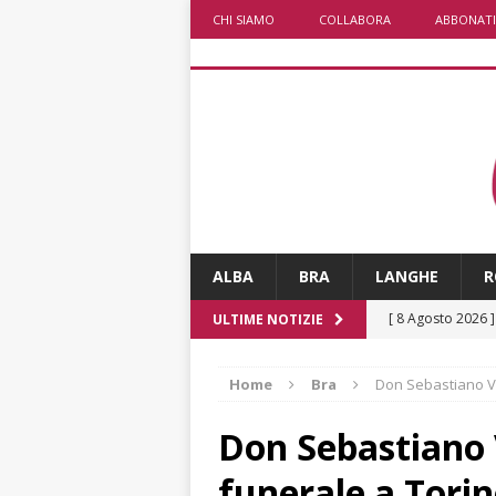
CHI SIAMO
COLLABORA
ABBONATI
ALBA
BRA
LANGHE
R
[ 8 Agosto 2026 
ULTIME NOTIZIE
rotatoria
ALB
Home
Bra
Don Sebastiano Vio
[ 8 Agosto 2026 
LANGHE
Don Sebastiano V
[ 8 Agosto 2026 
funerale a Tori