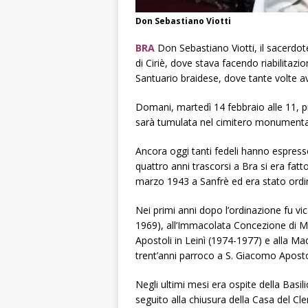
Don Sebastiano Viotti
BRA
Don Sebastiano Viotti, il sacerdot
di Ciriè, dove stava facendo riabilitazi
Santuario braidese, dove tante volte a
Domani, martedì 14 febbraio alle 11, pr
sarà tumulata nel cimitero monumentale
Ancora oggi tanti fedeli hanno espresso
quattro anni trascorsi a Bra si era fatt
marzo 1943 a Sanfrè ed era stato ordin
Nei primi anni dopo l’ordinazione fu vic
1969), all’Immacolata Concezione di Ma
Apostoli in Leinì (1974-1977) e alla M
trent’anni parroco a S. Giacomo Apostol
Negli ultimi mesi era ospite della Basil
seguito alla chiusura della Casa del Cle