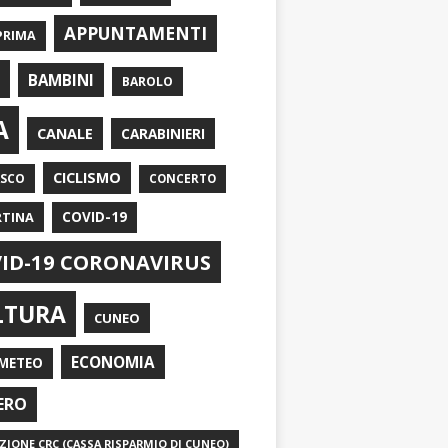
APPUNTAMENTI
PRIMA
I
BAMBINI
BAROLO
A
CANALE
CARABINIERI
CICLISMO
ASCO
CONCERTO
RTINA
COVID-19
ID-19 CORONAVIRUS
LTURA
CUNEO
ECONOMIA
METEO
ERO
IONE CRC (CASSA RISPARMIO DI CUNEO)