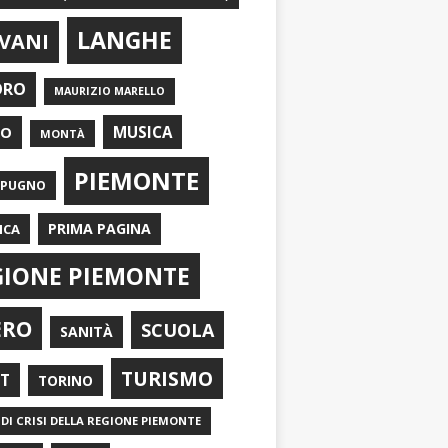
LANGHE
VANI
ORO
MAURIZIO MARELLO
EO
MUSICA
MONTÀ
PIEMONTE
APUGNO
PRIMA PAGINA
ICA
GIONE PIEMONTE
ERO
SCUOLA
SANITÀ
TURISMO
RT
TORINO
DI CRISI DELLA REGIONE PIEMONTE