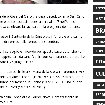
ANTE
e della Casa del Clero braidese deceduto ieri a San Carlo
AST
one è stato ricordato questa sera alle 17 nell’Antico
veva celebrato la Messa con la preghiera del Rosario.
BR
esso il Santuario della Consolata il funerale e la salma
 di Torino, nella tomba dei sacerdoti.
CHER
COPE
 il cordoglio e il ricordo per questo sacerdote, che nei
o apprezzare da tanti fedeli. Don Sebastiano era nato il 21
COV
ato il 25 giugno 1967.
ario parrocchiale a S. Maria della Stella in Druento (1968-
CU
ria Vergine a Torino (1970-1973), ai SS. Pietro e Paolo
adonna del Rosario in Torino (1977-1979). Quindi fu per
DATA
o in Chieri (dal 1979 al 2009).
FERR
ica della Consolata a Torino, dove si era trasferito in
ro di Bra.
FONDAZ