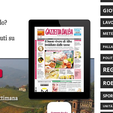
GIO
LAV
MET
PALL
POLIT
RE
RO
SPO
UNITÀ 