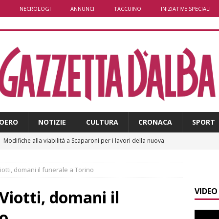
NECROLOGI
ANNUNCI
TACCUINO
INIZIATIVE SPECIALI
OERO
NOTIZIE
CULTURA
CRONACA
SPORT
]
Modifiche alla viabilità a Scaparoni per i lavori della nuova
A
tti, domani il funerale a Torino
]
ITINERARI / Trenta chilometri su due ruote lungo il Belbo
VIDEO
iotti, domani il
]
Cuneo, stretta della Polizia: controlli, denunce e lotta al
no