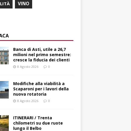
ILITÀ
VINO
ACA
Banca di Asti, utile a 26,7
milioni nel primo semestre:
cresce la fiducia dei clienti
8 Agosto 2026
0
Modifiche alla viabilità a
Scaparoni per i lavori della
nuova rotatoria
8 Agosto 2026
0
ITINERARI / Trenta
chilometri su due ruote
lungo il Belbo