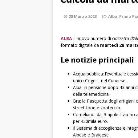
numero
ALTRE
[ 6 Agosto 2026 
28 Marzo 2023
Alba
,
Primo Pi
ALTRE NOTIZI
[ 6 Agosto 2026 
ALBA
Il nuovo numero di
Gazzetta d’A
«Nessun conflitto
formato digitale da
martedì 28 marz
[ 6 Agosto 2026 
Le notizie principali
planetario sulla 
Acqua pubblica: l’eventuale cessi
[ 6 Agosto 2026 
unico Cogesi, nel Cuneese.
dell’Alba 7
AL
Alba: in pensione dopo 43 anni di
della telemedicina.
[ 7 Agosto 2026 
Bra: la Pasquetta degli artigiani
street food e zootecnia.
d’artista giganti
Corneliano: dal 3 aprile il via ai 
per 430mila euro.
Il Sistema di accoglienza e inte
Albese e Braidese.