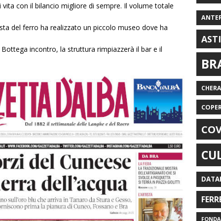
vita con il bilancio migliore di sempre. Il volume totale
ANTE
ista del ferro ha realizzato un piccolo museo dove ha
AST
 Bottega incontro, la struttura rimpiazzerà il bar e il
BR
CHER
COPE
COV
CU
DATA
FERR
FONDAZ