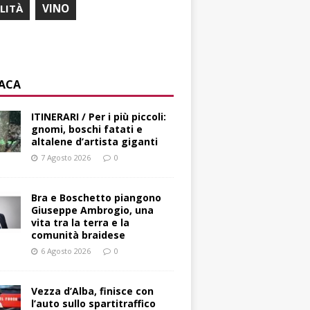
ILITÀ
VINO
ACA
ITINERARI / Per i più piccoli:
gnomi, boschi fatati e
altalene d’artista giganti
7 Agosto 2026
0
Bra e Boschetto piangono
Giuseppe Ambrogio, una
vita tra la terra e la
comunità braidese
6 Agosto 2026
0
Vezza d’Alba, finisce con
l’auto sullo spartitraffico