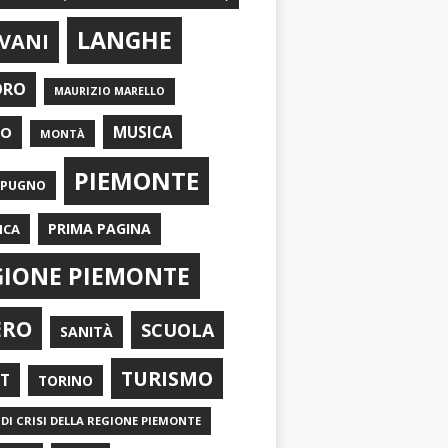
LANGHE
VANI
ORO
MAURIZIO MARELLO
EO
MUSICA
MONTÀ
PIEMONTE
APUGNO
PRIMA PAGINA
ICA
GIONE PIEMONTE
ERO
SCUOLA
SANITÀ
TURISMO
RT
TORINO
DI CRISI DELLA REGIONE PIEMONTE