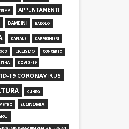
APPUNTAMENTI
PRIMA
I
BAMBINI
BAROLO
A
CANALE
CARABINIERI
CICLISMO
ASCO
CONCERTO
RTINA
COVID-19
ID-19 CORONAVIRUS
LTURA
CUNEO
ECONOMIA
METEO
ERO
IONE CRC (CASSA RISPARMIO DI CUNEO)