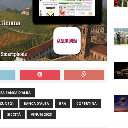
EA BANCA D'ALBA
-CUNEO)
BANCA D'ALBA
BRA
COPERTINA
SICCITÀ
VINUM 2023