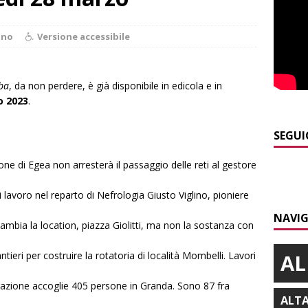
 NOTIZIE
]
Piemonte punta sull’automotive con le Aree di Accelerazione
ano
Versione accessibile
E
]
Dimissioni in Consiglio comunale ad Alba, Galeasso lascia:
lba
, da non perdere, è già disponibile in edicola e in
 d’interessi»
ALBA
o 2023
.
]
ITINERARI / In gita a Infini.To, il sorprendente museo e
SEGUI
collina di Pino torinese
ALBA
one di Egea non arresterà il passaggio delle reti al gestore
]
Incendio a Valdieri, trasferiti per precauzione gli scout
BA
 lavoro nel reparto di Nefrologia Giusto Viglino, pioniere
NAVIG
]
ITINERARI / Per i più piccoli: gnomi, boschi fatati e altalene
 cambia la location, piazza Giolitti, ma non la sostanza con
LANGHE
cantieri per costruire la rotatoria di località Mombelli. Lavori
AL
grazione accoglie 405 persone in Granda. Sono 87 fra
ALT