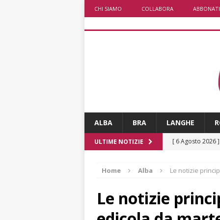
CHI SIAMO
COLLABORA
ABBONATI
ALBA
BRA
LANGHE
R
[ 6 Agosto 2026 
ULTIME NOTIZIE
terra e la comun
Home
Alba
Le notizie princi
[ 6 Agosto 2026 
rotonda: giovan
Le notizie princ
[ 6 Agosto 2026 
edicola da mart