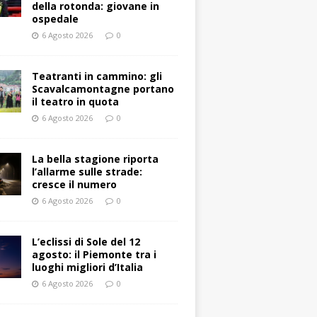
della rotonda: giovane in
ospedale
6 Agosto 2026
0
Teatranti in cammino: gli
Scavalcamontagne portano
il teatro in quota
6 Agosto 2026
0
La bella stagione riporta
l’allarme sulle strade:
cresce il numero
6 Agosto 2026
0
L’eclissi di Sole del 12
agosto: il Piemonte tra i
luoghi migliori d’Italia
6 Agosto 2026
0