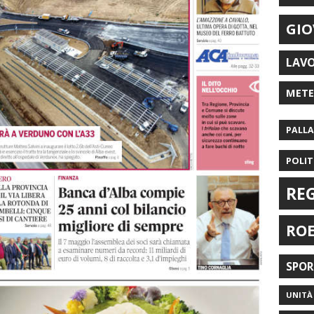
GIO
LAV
MET
PALL
POLIT
RE
RO
SPO
UNITÀ 