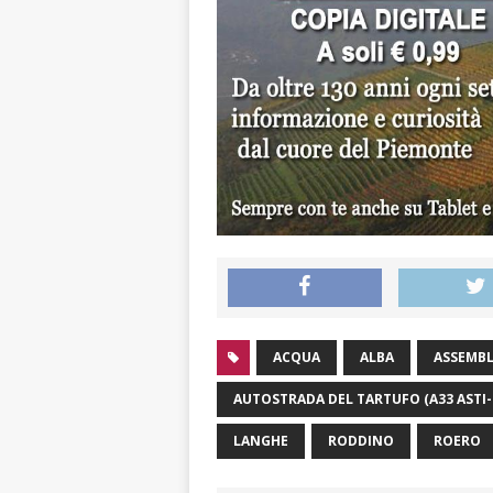
ACQUA
ALBA
ASSEMBL
AUTOSTRADA DEL TARTUFO (A33 ASTI
LANGHE
RODDINO
ROERO