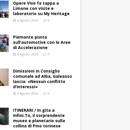
Opere Vive fa tappa a
Limone con visite e
laboratorio su My Heritage
6 Agosto 2026
0
Piemonte punta
sull’automotive con le Aree
di Accelerazione
6 Agosto 2026
0
Dimissioni in Consiglio
comunale ad Alba, Galeasso
lascia: «Nessun conflitto
d’interessi»
6 Agosto 2026
0
ITINERARI / In gita a
Infini.To, il sorprendente
museo e planetario sulla
collina di Pino torinese