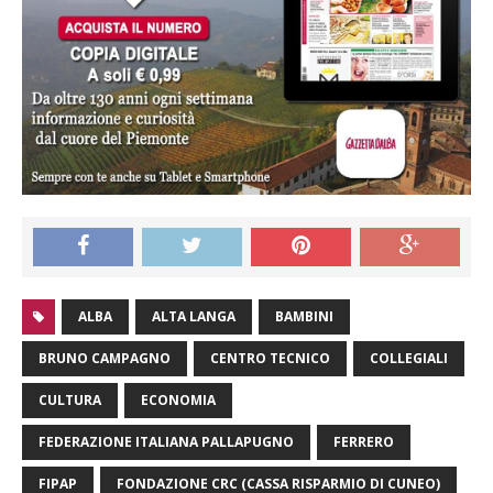
ALBA
ALTA LANGA
BAMBINI
BRUNO CAMPAGNO
CENTRO TECNICO
COLLEGIALI
CULTURA
ECONOMIA
FEDERAZIONE ITALIANA PALLAPUGNO
FERRERO
FIPAP
FONDAZIONE CRC (CASSA RISPARMIO DI CUNEO)