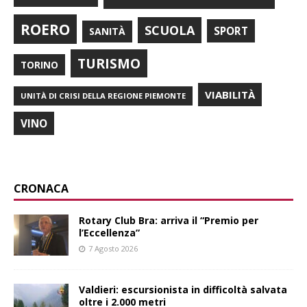
ROERO
SCUOLA
SPORT
SANITÀ
TURISMO
TORINO
VIABILITÀ
UNITÀ DI CRISI DELLA REGIONE PIEMONTE
VINO
CRONACA
Rotary Club Bra: arriva il “Premio per
l’Eccellenza”
7 Agosto 2026
Valdieri: escursionista in difficoltà salvata
oltre i 2.000 metri