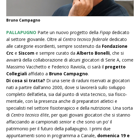
Bruno Campagno
PALLAPUGNO
Parte un nuovo progetto della
Fipap
dedicato
al settore giovanile. Oltre al
Centro tecnico federale
dedicato
alle categorie esordienti, sempre sostenuto da
Fondazione
Crc
e
Siscom
e sempre curato da
Alberto Bonelli
, che si
avvarrà della collaborazione di alcuni giocatori di Serie A, come
Massimo Vacchetto e Federico Raviola, ci sarà il
progetto
Collegiali
affidato a
Bruno Campagno
.
Di cosa si tratta?
Di una serie di raduni riservati ai giocatori
nati a partire dall’anno 2000, dove si lavorerà sullo sviluppo
completo dell’atleta, sia dal punto di vista tecnico, sia fisico-
mentale, con la presenza anche di preparatori atletici e
specialisti nel settore fisioterapico e della nutrizione. Una sorta
di
Centro tecnico élite
, per quei giovani giocatori che si stanno
affacciando ai campionati
senior
e che sono un po’ il
patrimonio per il futuro della pallapugno. I primi due
appuntamenti sono in programma a Canale,
domenica 19 e