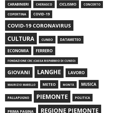
CARABINIERI
CICLISMO
CHERASCO
CONCERTO
COPERTINA
COVID-19
COVID-19 CORONAVIRUS
CULTURA
CUNEO
DATAMETEO
FERRERO
ECONOMIA
FONDAZIONE CRC (CASSA RISPARMIO DI CUNEO)
LANGHE
GIOVANI
LAVORO
METEO
MUSICA
MONTÀ
MAURIZIO MARELLO
PIEMONTE
POLITICA
PALLAPUGNO
REGIONE PIEMONTE
PRIMA PAGINA