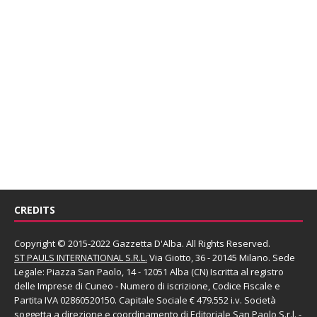
CREDITS
Copyright © 2015-2022 Gazzetta D'Alba. All Rights Reserved.
ST PAULS INTERNATIONAL S.R.L.
Via Giotto, 36 - 20145 Milano. Sede
Legale: Piazza San Paolo, 14 - 12051 Alba (CN) Iscritta al registro
delle Imprese di Cuneo - Numero di iscrizione, Codice Fiscale e
Partita IVA 02860520150. Capitale Sociale € 479.552 i.v. Società
soggetta a direzione e coordinamento di
Editoriale San Paolo
S.r.l.
-