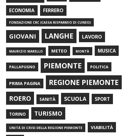
FERRERO
ECONOMIA
FONDAZIONE CRC (CASSA RISPARMIO DI CUNEO)
LANGHE
GIOVANI
LAVORO
METEO
MUSICA
MONTÀ
MAURIZIO MARELLO
PIEMONTE
POLITICA
PALLAPUGNO
REGIONE PIEMONTE
PRIMA PAGINA
ROERO
SCUOLA
SPORT
SANITÀ
TURISMO
TORINO
VIABILITÀ
UNITÀ DI CRISI DELLA REGIONE PIEMONTE