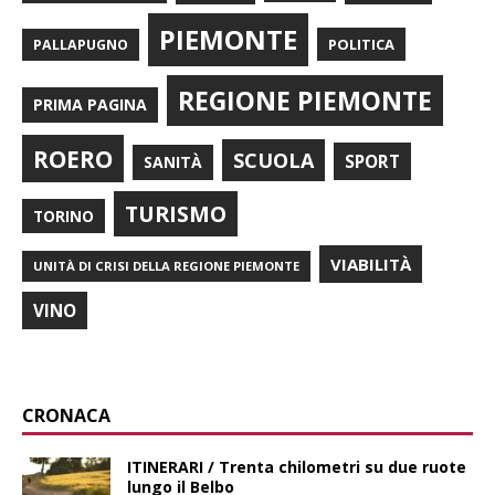
PIEMONTE
POLITICA
PALLAPUGNO
REGIONE PIEMONTE
PRIMA PAGINA
ROERO
SCUOLA
SPORT
SANITÀ
TURISMO
TORINO
VIABILITÀ
UNITÀ DI CRISI DELLA REGIONE PIEMONTE
VINO
CRONACA
ITINERARI / Trenta chilometri su due ruote
lungo il Belbo