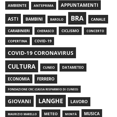
APPUNTAMENTI
AMBIENTE
ANTEPRIMA
BRA
ASTI
BAMBINI
CANALE
BAROLO
CARABINIERI
CICLISMO
CHERASCO
CONCERTO
COPERTINA
COVID-19
COVID-19 CORONAVIRUS
CULTURA
CUNEO
DATAMETEO
FERRERO
ECONOMIA
FONDAZIONE CRC (CASSA RISPARMIO DI CUNEO)
LANGHE
GIOVANI
LAVORO
METEO
MUSICA
MONTÀ
MAURIZIO MARELLO