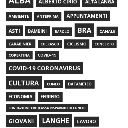
ALBA
ALBERTO CIRIO
ALTA LANGA
APPUNTAMENTI
AMBIENTE
ANTEPRIMA
BRA
ASTI
BAMBINI
CANALE
BAROLO
CARABINIERI
CICLISMO
CHERASCO
CONCERTO
COPERTINA
COVID-19
COVID-19 CORONAVIRUS
CULTURA
CUNEO
DATAMETEO
FERRERO
ECONOMIA
FONDAZIONE CRC (CASSA RISPARMIO DI CUNEO)
LANGHE
GIOVANI
LAVORO