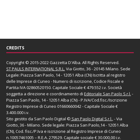
CREDITS
Copyright © 2015-2022 Gazzetta D'Alba. All Rights Reserved.
ST PAULS INTERNATIONAL S.R.L.
Via Giotto, 36 - 20145 Milano. Sede
Legale: Piazza San Paolo, 14 - 12051 Alba (CN) Iscritta al registro
delle Imprese di Cuneo - Numero di iscrizione, Codice Fiscale e
Partita IVA 02860520150. Capitale Sociale € 479.552 i.v. Società
soggetta a direzione e coordinamento di
Editoriale San Paolo
S.r.l.
-
Piazza San Paolo, 14 - 12051 Alba (CN) - P.IVA/Cod.fisc./Iscrizione
Registro Imprese di Cuneo 01660660042 - Capitale Sociale €
3.400.000 i.v.
Sito gestito da
San Paolo Digital
©
San Paolo Digital S.r.l.
, - Via
Giotto, 36 - Milano. Sede legale: Piazza San Paolo,14 - 12051 Alba
(CN), Cod. fisc./P.Iva e iscrizione al Registro Imprese di Cuneo
n.10057461005 – R.E.A. 279529. Capitale sociale € 30.000,00 i.v.