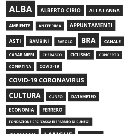
ALBA
ALBERTO CIRIO
ALTA LANGA
APPUNTAMENTI
AMBIENTE
ANTEPRIMA
BRA
ASTI
BAMBINI
CANALE
BAROLO
CARABINIERI
CICLISMO
CHERASCO
CONCERTO
COPERTINA
COVID-19
COVID-19 CORONAVIRUS
CULTURA
CUNEO
DATAMETEO
FERRERO
ECONOMIA
FONDAZIONE CRC (CASSA RISPARMIO DI CUNEO)