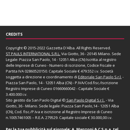
CREDITS
Copyright © 2015-2022 Gazzetta D'Alba. All Rights Reserved.
ST PAULS INTERNATIONAL S.R.L.
Via Giotto, 36 - 20145 Milano. Sede
Legale: Piazza San Paolo, 14 - 12051 Alba (CN) Iscritta al registro
delle Imprese di Cuneo - Numero di iscrizione, Codice Fiscale e
Partita IVA 02860520150. Capitale Sociale € 479.552 i.v. Società
soggetta a direzione e coordinamento di
Editoriale San Paolo
S.r.l.
-
Piazza San Paolo, 14 - 12051 Alba (CN) - P.IVA/Cod.fisc./Iscrizione
Registro Imprese di Cuneo 01660660042 - Capitale Sociale €
3.400.000 i.v.
Sito gestito da
San Paolo Digital
©
San Paolo Digital S.r.l.
, - Via
Giotto, 36 - Milano. Sede legale: Piazza San Paolo,14 - 12051 Alba
(CN), Cod. fisc./P.Iva e iscrizione al Registro Imprese di Cuneo
n.10057461005 – R.E.A. 279529. Capitale sociale € 30.000,00 i.v.
Per la tua pubblicità sul giornale:
A. Manzoni & C S.p.a.
tel