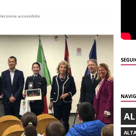
PRIMO PIANO
]
Abitare il piemontese / La parola della settimana è Bifa
Versione accessibile
]
Alba: lunedì 10 agosto tornano le “Notti del vino”
ALBA
]
Dal 13 al 16 agosto a Priocca c’è la Sagra della costata di
PIANO
SEGUI
]
Rotary Club Bra: arriva il “Premio per l’Eccellenza”
BRA
]
Valdieri: escursionista in difficoltà salvata oltre i 2.000 metri
NAVIG
AL
ALT