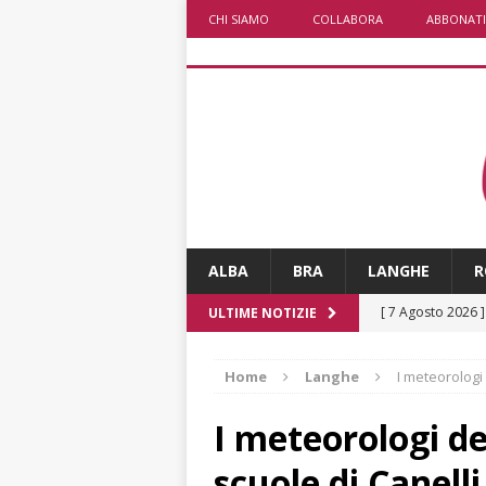
CHI SIAMO
COLLABORA
ABBONATI
ALBA
BRA
LANGHE
R
[ 7 Agosto 2026 
ULTIME NOTIZIE
non cancellano i
Home
Langhe
I meteorologi 
[ 7 Agosto 2026 
ALTRE NOTIZIE
I meteorologi de
[ 7 Agosto 2026 
scuole di Canelli