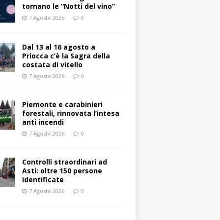
tornano le “Notti del vino”
7 Agosto 2026
0
Dal 13 al 16 agosto a
Priocca c’è la Sagra della
costata di vitello
7 Agosto 2026
0
Piemonte e carabinieri
forestali, rinnovata l’intesa
anti incendi
7 Agosto 2026
0
Controlli straordinari ad
Asti: oltre 150 persone
identificate
7 Agosto 2026
0