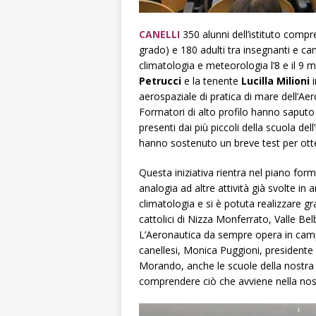
CANELLI
350 alunni dell’istituto compr
grado) e 180 adulti tra insegnanti e ca
climatologia e meteorologia l’8 e il 9 
Petrucci
e la tenente
Lucilla Milioni
i
aerospaziale di pratica di mare dell’Ae
Formatori di alto profilo hanno saputo
presenti dai più piccoli della scuola dell
hanno sostenuto un breve test per otten
Questa iniziativa rientra nel piano form
analogia ad altre attività già svolte i
climatologia e si è potuta realizzare gr
cattolici di Nizza Monferrato, Valle Bel
L’Aeronautica da sempre opera in camp
canellesi, Monica Puggioni, presidente 
Morando, anche le scuole della nostra ci
comprendere ciò che avviene nella nos