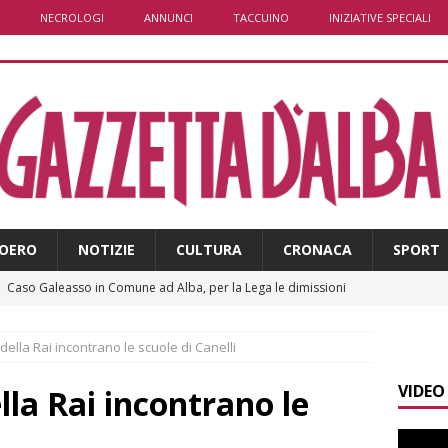
NECROLOGI
ANNUNCI
TACCUINO
INIZIATIVE SPECIALI
OERO
NOTIZIE
CULTURA
CRONACA
SPORT
]
Caso Galeasso in Comune ad Alba, per la Lega le dimissioni
l problema politico
ALBA
della Rai incontrano le scuole di Canelli
]
ITINERARI / La ciclabile del Ponente ligure sui vecchi binari
VIDEO
lla Rai incontrano le
]
Maltempo a Monticello d’Alba: crolla un palo dell’illuminazione