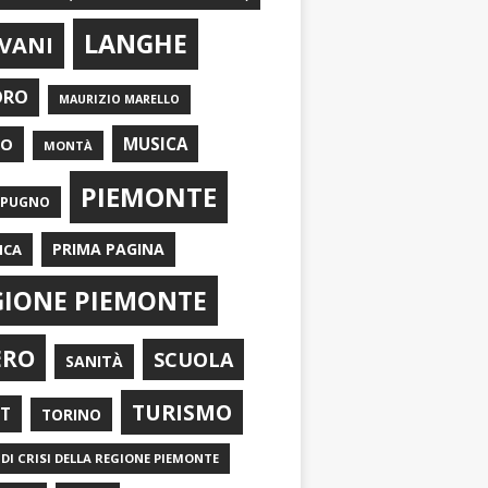
LANGHE
VANI
ORO
MAURIZIO MARELLO
EO
MUSICA
MONTÀ
PIEMONTE
APUGNO
PRIMA PAGINA
ICA
GIONE PIEMONTE
ERO
SCUOLA
SANITÀ
TURISMO
RT
TORINO
DI CRISI DELLA REGIONE PIEMONTE