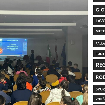
GIO
LAV
MET
PALL
POLIT
RE
RO
SPO
UNITÀ 