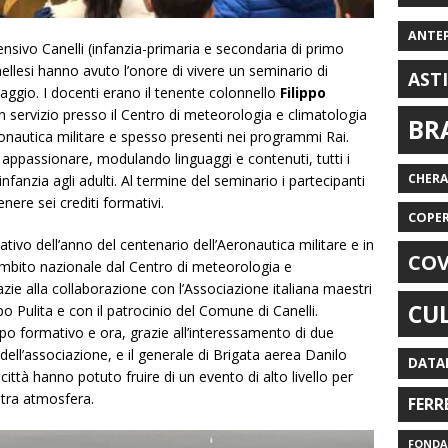
ANTE
ensivo Canelli (infanzia-primaria e secondaria di primo
nellesi hanno avuto l’onore di vivere un seminario di
AST
maggio. I docenti erano il tenente colonnello
Filippo
n servizio presso il Centro di meteorologia e climatologia
BR
ronautica militare e spesso presenti nei programmi Rai.
 appassionare, modulando linguaggi e contenuti, tutti i
CHER
’infanzia agli adulti. Al termine del seminario i partecipanti
ere sei crediti formativi.
COPE
ativo dell’anno del centenario dell’Aeronautica militare e in
COV
n ambito nazionale dal Centro di meteorologia e
azie alla collaborazione con l’Associazione italiana maestri
CU
bo Pulita e con il patrocinio del Comune di Canelli.
o formativo e ora, grazie all’interessamento di due
dell’associazione, e il generale di Brigata aerea Danilo
DATA
ttà hanno potuto fruire di un evento di alto livello per
tra atmosfera.
FERR
FONDAZ