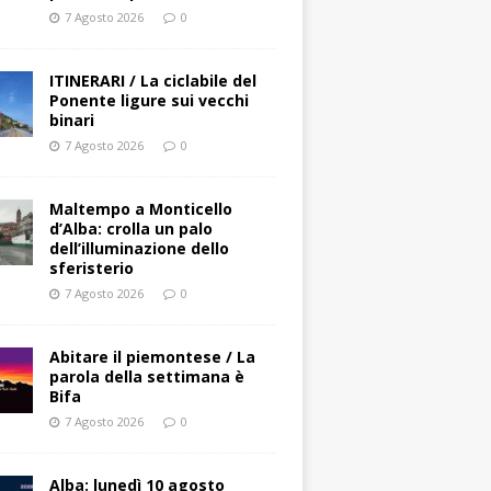
7 Agosto 2026
0
ITINERARI / La ciclabile del
Ponente ligure sui vecchi
binari
7 Agosto 2026
0
Maltempo a Monticello
d’Alba: crolla un palo
dell’illuminazione dello
sferisterio
7 Agosto 2026
0
Abitare il piemontese / La
parola della settimana è
Bifa
7 Agosto 2026
0
Alba: lunedì 10 agosto