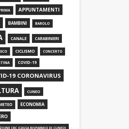
APPUNTAMENTI
PRIMA
I
BAMBINI
BAROLO
A
CANALE
CARABINIERI
CICLISMO
ASCO
CONCERTO
RTINA
COVID-19
ID-19 CORONAVIRUS
LTURA
CUNEO
ECONOMIA
METEO
ERO
IONE CRC (CASSA RISPARMIO DI CUNEO)