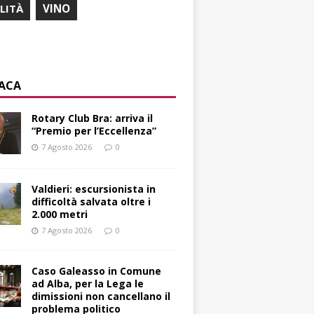
ILITÀ
VINO
ACA
Rotary Club Bra: arriva il
“Premio per l’Eccellenza”
7 Agosto 2026
0
Valdieri: escursionista in
difficoltà salvata oltre i
2.000 metri
7 Agosto 2026
0
Caso Galeasso in Comune
ad Alba, per la Lega le
dimissioni non cancellano il
problema politico